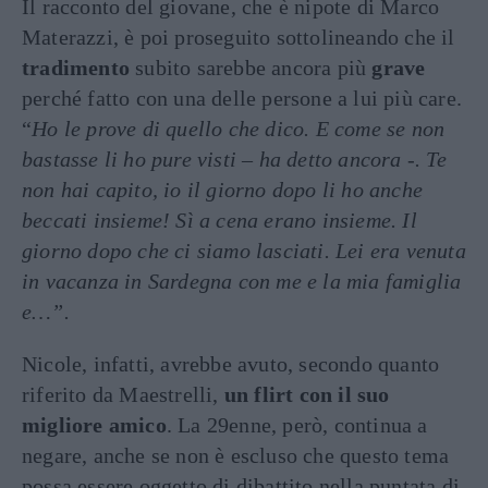
Il racconto del giovane, che è nipote di Marco
Materazzi, è poi proseguito sottolineando che il
tradimento
subito sarebbe ancora più
grave
perché fatto con una delle persone a lui più care.
“
Ho le prove di quello che dico. E come se non
bastasse li ho pure visti – ha detto ancora -. Te
non hai capito, io il giorno dopo li ho anche
beccati insieme! Sì a cena erano insieme. Il
giorno dopo che ci siamo lasciati. Lei era venuta
in vacanza in Sardegna con me e la mia famiglia
e…”.
Nicole, infatti, avrebbe avuto, secondo quanto
riferito da Maestrelli,
un flirt con il suo
migliore amico
. La 29enne, però, continua a
negare, anche se non è escluso che questo tema
possa essere oggetto di dibattito nella puntata di