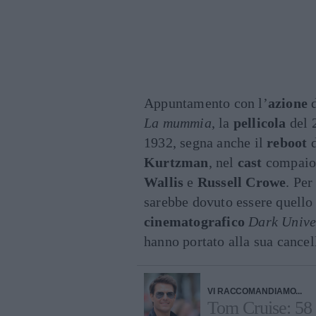
Appuntamento con l’
azione
d
La mummia
, la
pellicola
del 2
1932, segna anche il
reboot
d
Kurtzman
, nel
cast
compai
Wallis
e
Russell Crowe
. Pe
sarebbe dovuto essere quello
cinematografico
Dark Unive
hanno portato alla sua cancel
VI RACCOMANDIAMO...
Tom Cruise: 58 