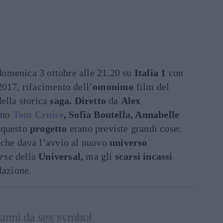
omenica 3 ottobre alle 21.20 su
Italia 1
con
017, rifacimento dell’
omonimo
film del
ella storica
saga. Diretto
da
Alex
ono
Tom Cruise
, Sofia Boutella, Annabelle
r questo
progetto
erano previste grandi cose:
 che dava l’avvio al nuovo
universo
rse
della
Universal,
ma gli
scarsi incassi
lazione.
anni da sex symbol