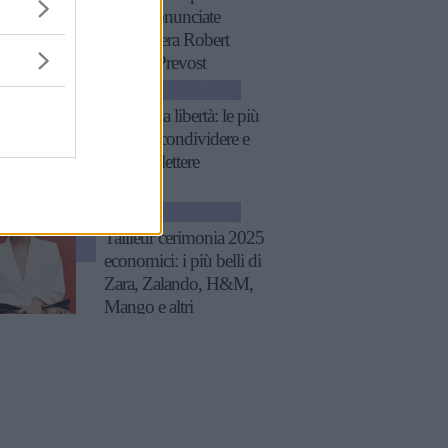
XIV, pronunciate
quando era Robert
Francis Prevost
ATTUALITÀ
Frasi sulla libertà: le più
belle da condividere e
su cui riflettere
GOSSIP
Tailleur cerimonia 2025
economici: i più belli di
Zara, Zalando, H&M,
Mango e altri