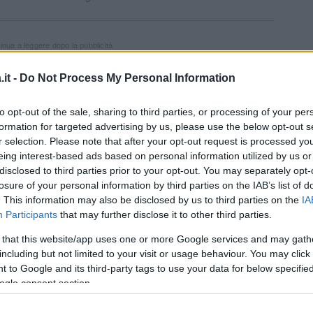
inua a leggere dopo la pubblicità
it -
Do Not Process My Personal Information
Art
litari, tra i quali
Nick Morton
(Tom Cruise),
to opt-out of the sale, sharing to third parties, or processing of your per
plorata nelle profondità del
deserto
e ha
formation for targeted advertising by us, please use the below opt-out s
r selection. Please note that after your opt-out request is processed y
a creatura millenaria che è sepolta al suo
eing interest-based ads based on personal information utilized by us or
net,
a cui nell’
Antico Egitto
viene sottratto
disclosed to third parties prior to your opt-out. You may separately opt-
a a rivendicare il suo ruolo di
regina,
losure of your personal information by third parties on the IAB’s list of
. This information may also be disclosed by us to third parties on the
IA
i
vendendo l’anima a
Seth,
ma viene catturata
Participants
that may further disclose it to other third parties.
ernità. Il suo
sarcofago
viene sepolto in
 that this website/app uses one or more Google services and may gath
n una
piscina
riempita di
mercurio
in modo da
including but not limited to your visit or usage behaviour. You may click 
eri.
 to Google and its third-party tags to use your data for below specifi
ogle consent section.
a, progetta di
servirsi
di
Morton
per