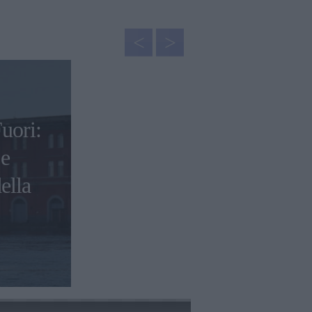
uori:
 e
ella