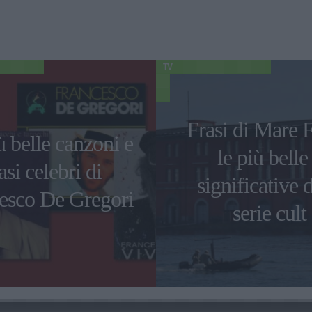
TV
Frasi di Mare F
ù belle canzoni e
le più belle
asi celebri di
significative d
esco De Gregori
serie cult