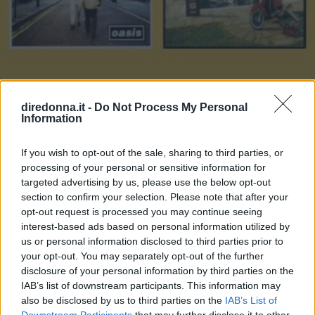
diredonna.it -
Do Not Process My Personal
Information
GOSSIP
If you wish to opt-out of the sale, sharing to third parties, or
processing of your personal or sensitive information for
Le 10 più belle frasi dei The
targeted advertising by us, please use the below opt-out
Oasis, che ora possiamo tornare
section to confirm your selection. Please note that after your
opt-out request is processed you may continue seeing
a sentire live
interest-based ads based on personal information utilized by
us or personal information disclosed to third parties prior to
your opt-out. You may separately opt-out of the further
Mentre The Oasis si esibiscono in tutto il mondo, tornando
disclosure of your personal information by third parties on the
sui palchi con la loro musica, abbiamo scelto le 10 più
IAB’s list of downstream participants. This information may
belle frasi delle loro canzoni: quali sono le vostre?
also be disclosed by us to third parties on the
IAB’s List of