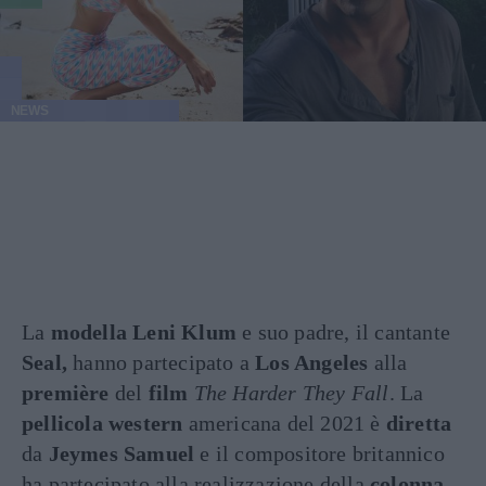
NEWS
La
modella Leni Klum
e suo padre, il cantante
Seal,
hanno partecipato a
Los Angeles
alla
première
del
film
The Harder They Fall
. La
pellicola western
americana del 2021 è
diretta
da
Jeymes Samuel
e il compositore britannico
ha partecipato alla realizzazione della
colonna