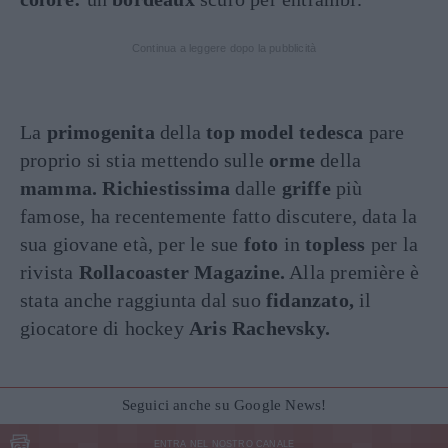
Continua a leggere dopo la pubblicità
La
primogenita
della
top
model tedesca
pare
proprio si stia mettendo sulle
orme
della
mamma. Richiestissima
dalle
griffe
più
famose, ha recentemente fatto discutere, data la
sua giovane età, per le sue
foto
in
topless
per la
rivista
Rollacoaster Magazine.
Alla première è
stata anche raggiunta dal suo
fidanzato,
il
giocatore di hockey
Aris Rachevsky.
Seguici anche su Google News!
ENTRA NEL NOSTRO CANALE