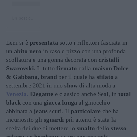
Un post condiviso da Leni Olumi Klum | Fanpage (@leniklum_fp)
Leni si è
presentata
sotto i riflettori fasciata in
un
abito nero
in raso e pizzo con una profonda
scollatura e una gonna decorata con
cristalli
Swarovski.
Il tutto
firmato
dalla
maison Dolce
&
Gabbana, brand
per il quale ha
sfilato
a
settembre 2021 in uno
show
di alta moda a
Venezia.
Elegante
e classico anche Seal, in
total
black
con una
giacca lunga
al ginocchio
abbinata a
jeans
scuri. Il
particolare
che ha
incuriosito gli
sguardi
più attenti è stata la
scelta dei due di mettere lo
smalto
dello
stesso
colore:
un
bordeaux
scuro per entrambi.