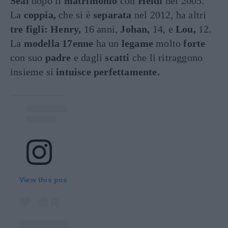
Seal
dopo il
matrimonio
con
Heidi
nel 2005.
La
coppia,
che si è
separata
nel 2012, ha altri
tre figli: Henry,
16 anni,
Johan,
14, e
Lou,
12.
La
modella 17enne
ha un
legame
molto
forte
con suo
padre
e dagli
scatti
che li ritraggono
insieme si
intuisce perfettamente.
View this post on Instagram