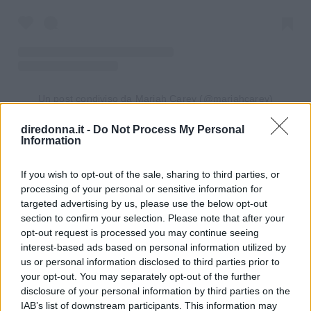
Un post condiviso da Mariah Carey (@mariahcarey)
diredonna.it -
Do Not Process My Personal
Information
L’anno 2021 ha segnato il ritorno delle spille e
per le festività natalizie si confermano il
If you wish to opt-out of the sale, sharing to third parties, or
dettaglio chic con cui completare i look delle
processing of your personal or sensitive information for
feste. Un esempio? La spilla a forma di fiocco di
targeted advertising by us, please use the below opt-out
section to confirm your selection. Please note that after your
Maria Carey tempestata da strass che dona un
opt-out request is processed you may continue seeing
punto di luce a un
abito da sera
rosso.
interest-based ads based on personal information utilized by
us or personal information disclosed to third parties prior to
your opt-out. You may separately opt-out of the further
disclosure of your personal information by third parties on the
Seguici anche su Google News!
IAB’s list of downstream participants. This information may