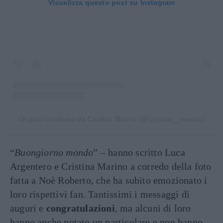
Visualizza questo post su Instagram
Un post condiviso da Cristina Marino (@cristina__marino)
“
Buongiorno mondo
” – hanno scritto Luca
Argentero e Cristina Marino a corredo della foto
fatta a Noè Roberto, che ha subito emozionato i
loro rispettivi fan. Tantissimi i messaggi di
auguri e
congratulazioni
, ma alcuni di loro
hanno anche notato un particolare e non hanno