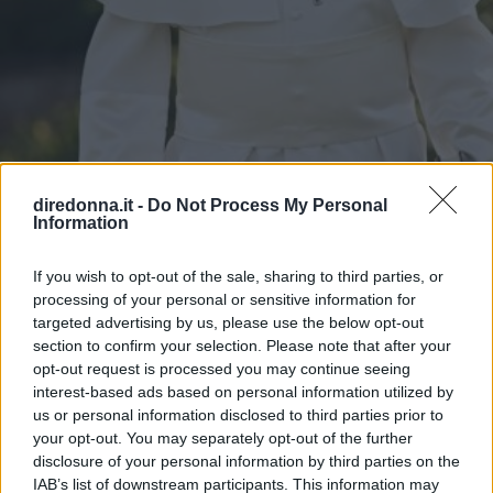
diredonna.it -
Do Not Process My Personal
Information
If you wish to opt-out of the sale, sharing to third parties, or
processing of your personal or sensitive information for
ATTUALITÀ
targeted advertising by us, please use the below opt-out
section to confirm your selection. Please note that after your
11 frasi di Papa Leone XIV,
opt-out request is processed you may continue seeing
interest-based ads based on personal information utilized by
pronunciate quando era Robert
us or personal information disclosed to third parties prior to
Francis Prevost
your opt-out. You may separately opt-out of the further
disclosure of your personal information by third parties on the
IAB’s list of downstream participants. This information may
Chi è e cosa ha detto in passato Robert Francis Prevost,