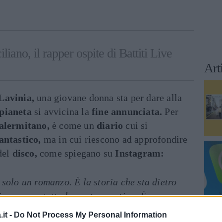
liano, il rapper ospite di Battiti Live
Art
Lavinia,
una giovane donna sta per dare alla
pianeta
si avvicina la
fine annunciata.
Per
alermitano,
è come un
diario
cui si
antastico,
ma in cui riescono ad approfondire
del
disco,
come spiegano su
Instagram:
olo un romanzo. È la storia che sta dietro
isco, ma a tutta la nostra poetica. È un
empre e che è cresciuto insieme a noi. Ci
it -
Do Not Process My Personal Information