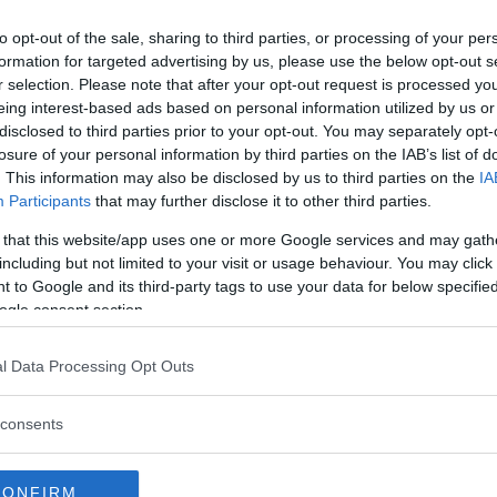
i, i vicoli, le paure, i fallimenti, i
orie che ci hanno ossessionato. Poi a un certo
to opt-out of the sale, sharing to third parties, or processing of your per
formation for targeted advertising by us, please use the below opt-out s
 quella di Lavinia”.
r selection. Please note that after your opt-out request is processed y
eing interest-based ads based on personal information utilized by us or
disclosed to third parties prior to your opt-out. You may separately opt-
losure of your personal information by third parties on the IAB’s list of
. This information may also be disclosed by us to third parties on the
IA
Participants
that may further disclose it to other third parties.
 that this website/app uses one or more Google services and may gath
including but not limited to your visit or usage behaviour. You may click 
 to Google and its third-party tags to use your data for below specifi
ogle consent section.
l Data Processing Opt Outs
consents
CONFIRM