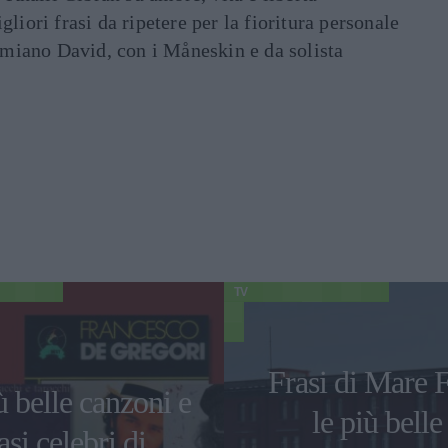
liori frasi da ripetere per la fioritura personale
Damiano David, con i Måneskin e da solista
TV
Frasi di Mare F
ù belle canzoni e
le più belle
asi celebri di