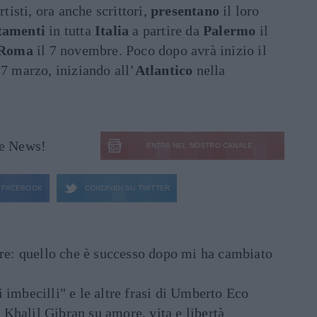
rtisti, ora anche scrittori,
presentano
il loro
tamenti
in tutta
Italia
a partire da
Palermo
il
Roma
il 7 novembre. Poco dopo avrà inizio il
17 marzo, iniziando all’
Atlantico
nella
le News!
ENTRA NEL NOSTRO CANALE
FACEBOOK
CONDIVIDI SU
TWITTER
are: quello che è successo dopo mi ha cambiato
di imbecilli" e le altre frasi di Umberto Eco
i Khalil Gibran su amore, vita e libertà