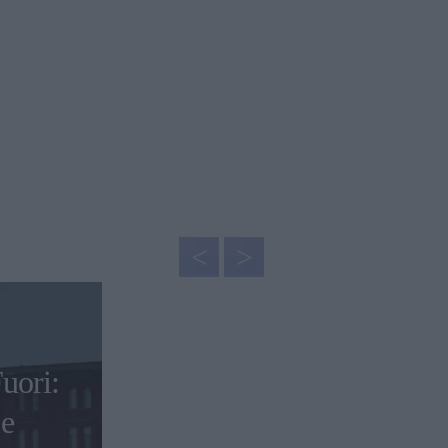
uori:
 e