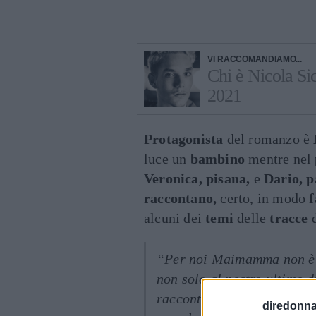
VI RACCOMANDIAMO...
Chi è Nicola Sici
2021
Protagonista
del romanzo è
luce un
bambino
mentre nel
Veronica, pisana,
e
Dario, p
raccontano,
certo, in modo
f
alcuni dei
temi
delle
tracce
“Per noi Maimamma non è s
non solo al nostro ultimo d
racconto che ci unisce da s
diredonna.