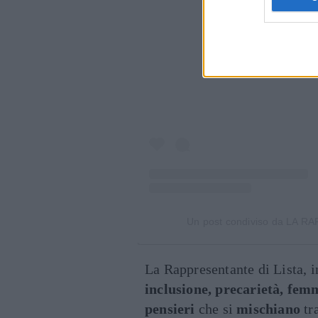
Visualiz
Un post condiviso da LA R
La Rappresentante di Lista, 
inclusione, precarietà, fem
pensieri
che si
mischiano
tr