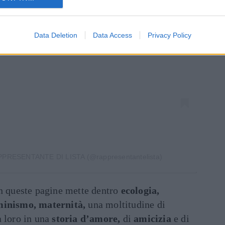
za questo post su Instagram
Data Deletion
Data Access
Privacy Policy
APPRESENTANTE DI LISTA (@rappresentantelista)
in queste pagine mette dentro
ecologia,
minismo, maternità,
una moltitudine di
a loro in una
storia d’amore,
di
amicizia
e di