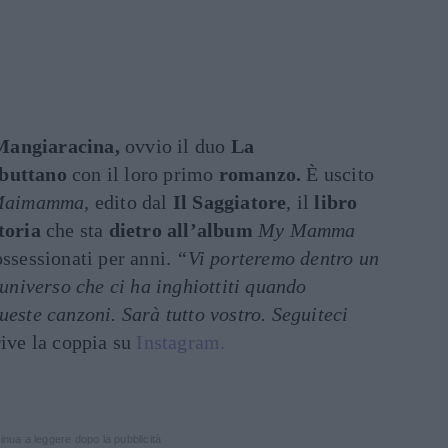
Mangiaracina,
ovvio il duo
La
buttano
con il loro primo
romanzo.
È uscito
aimamma,
edito dal
Il Saggiatore
, il
libro
toria
che sta
dietro all’album
My Mamma
ossessionati per anni.
“Vi porteremo dentro un
 universo che ci ha inghiottiti quando
ueste canzoni. Sarà tutto vostro. Seguiteci
rive la coppia su
Instagram.
inua a leggere dopo la pubblicità