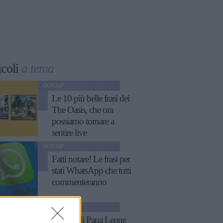
icoli
a tema
GOSSIP
Le 10 più belle frasi dei
The Oasis, che ora
possiamo tornare a
sentire live
GOSSIP
Fatti notare! Le frasi per
stati WhatsApp che tutti
commenteranno
ATTUALITÀ
11 frasi di Papa Leone