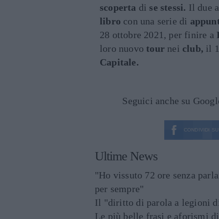
scoperta
di
se stessi.
Il due a
libro
con una serie di
appun
28 ottobre 2021, per finire a
loro nuovo
tour
nei
club,
il 
Capitale.
Seguici anche su Goog
CONDIVIDI SU
Ultime News
"Ho vissuto 72 ore senza parl
per sempre"
Il "diritto di parola a legioni 
Le più belle frasi e aforismi d