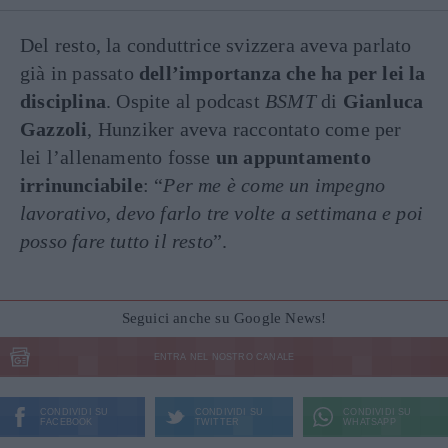
Del resto, la conduttrice svizzera aveva parlato
già in passato
dell’importanza che ha per lei la
disciplina
. Ospite al podcast
BSMT
di
Gianluca
Gazzoli
, Hunziker aveva raccontato come per
lei l’allenamento fosse
un appuntamento
irrinunciabile
: “
Per me è come un impegno
lavorativo, devo farlo tre volte a settimana e poi
posso fare tutto il resto
”.
Seguici anche su Google News!
ENTRA NEL NOSTRO CANALE
CONDIVIDI SU
CONDIVIDI SU
CONDIVIDI SU
FACEBOOK
TWITTER
WHATSAPP