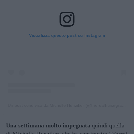
Visualizza questo post su Instagram
Un post condiviso da Michelle Hunziker (@therealhunzigram)
Una settimana molto impegnata
quindi quella
di Michelle Hunziker, che ha continuato: “
Vorrei