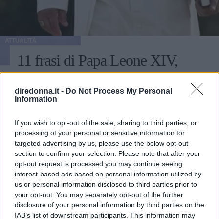
ATTUALITÀ
11 frasi di Papa Leone XIV,
pronunciate quando era Robert
diredonna.it -
Do Not Process My Personal
Francis Prevost
Information
Chi è e cosa ha detto in passato Robert Francis Prevost,
If you wish to opt-out of the sale, sharing to third parties, or
ovvero il nuovo Papa Leone XIV che succede a Papa
processing of your personal or sensitive information for
Francesco I: le citazioni su migranti, ambiente, diritti e
targeted advertising by us, please use the below opt-out
fede.
section to confirm your selection. Please note that after your
PERDITA DURANGO
opt-out request is processed you may continue seeing
interest-based ads based on personal information utilized by
us or personal information disclosed to third parties prior to
your opt-out. You may separately opt-out of the further
disclosure of your personal information by third parties on the
IAB’s list of downstream participants. This information may