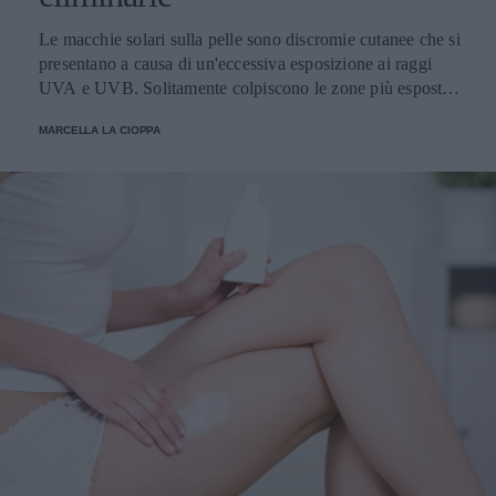
Le macchie solari sulla pelle sono discromie cutanee che si
presentano a causa di un'eccessiva esposizione ai raggi
UVA e UVB. Solitamente colpiscono le zone più esposte,
come viso, schiena, spalle e mani. Scopriamo come
MARCELLA LA CIOPPA
attenuarle e i prodotti migliori per schiarirle.