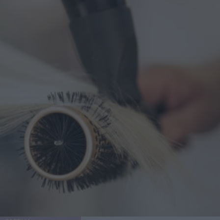
stacchi oppure che faccia una piega e diventi un magnete
per pelucchi e polvere. Quanto tempo tenerlo su (e come
capire che ha lavorato) In genere si lascia in posa diverse
ore: c’è chi li mette la sera e li toglie al mattino, chi li usa
di giorno come scudo anti-tocco. Un segnale classico è
quando il patch diventa opaco o leggermente biancastro al
centro, segno che ha assorbito. A quel punto, cambiarlo ha
senso. Se lo togli dopo mezz’ora per controllare “com’è
sotto”, stai un po’ sabotando l’idea di barriera protettiva. Il
momento del distacco: niente strappi da ceretta
improvvisata Staccalo lentamente, tenendo la pelle ferma
con un dito. Se è molto aderente, inumidisci leggermente i
bordi con acqua tiepida. Poi valuta: se l’area è arrossata,
scegli una crema lenitiva leggera; se è ancora attiva, puoi
applicarne uno nuovo, ma senza trasformare il patch in una
punizione a tempo indeterminato. Errori comuni che fanno
odiare i cerotti (pur non essendo colpa loro) Metterli su un
brufolo “chiuso” sperando nel miracolo Se non c’è
apertura o materiale superficiale, l’idrocolloide ha poco da
assorbire. In questi casi il patch può comunque proteggere