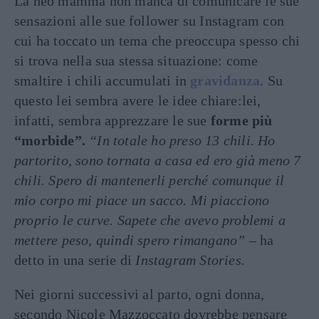
La neo mamma non manca di comunicare le sue
sensazioni alle sue follower su Instagram con
cui ha toccato un tema che preoccupa spesso chi
si trova nella sua stessa situazione: come
smaltire i chili accumulati in
gravidanza
. Su
questo lei sembra avere le idee chiare:lei,
infatti, sembra apprezzare le sue
forme più
“morbide”.
“In totale ho preso
13 chili. Ho
partorito, sono tornata a casa ed ero già meno 7
chili.
Spero di mantenerli perché comunque il
mio corpo mi piace un sacco. Mi piacciono
proprio le curve. Sapete che avevo problemi a
mettere peso, quindi spero rimangano”
– ha
detto in una serie di
Instagram Stories.
Nei giorni successivi al parto, ogni donna,
secondo Nicole Mazzoccato dovrebbe pensare