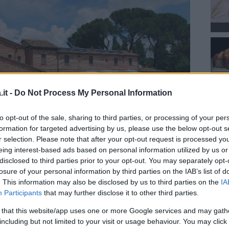
it -
Do Not Process My Personal Information
to opt-out of the sale, sharing to third parties, or processing of your per
formation for targeted advertising by us, please use the below opt-out s
r selection. Please note that after your opt-out request is processed y
meno
eing interest-based ads based on personal information utilized by us or
disclosed to third parties prior to your opt-out. You may separately opt-
 sul Trasimeno
.
Via Rengone 30, Chiusi
losure of your personal information by third parties on the IAB’s list of
icavata da un antico monastero, con centro
. This information may also be disclosed by us to third parties on the
IA
Participants
that may further disclose it to other third parties.
erta. Si trova alle porte del meraviglioso
trete visitare il Museo Etrusco e assaporare
 that this website/app uses one or more Google services and may gath
including but not limited to your visit or usage behaviour. You may click 
ronomia toscana. Ma anche partire alla