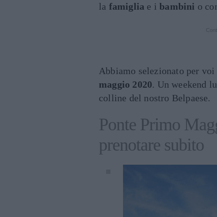
la
famiglia
e i
bambini
o co
Cont
Abbiamo selezionato per vo
maggio 2020
. Un weekend lun
colline del nostro Belpaese.
Ponte Primo Magg
prenotare subito