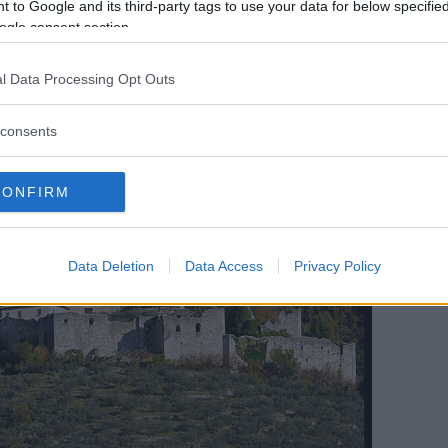
 to Google and its third-party tags to use your data for below specifi
oscana, visitando Arezzo, Montepulciano,
ogle consent section.
na, la Val d’Orcia, Perugia, Assisi, Firenze
simeno. Prezzo 2 notti, trattamento di mezza
l Data Processing Opt Outs
° maggio, un massaggio,
275 euro a
consents
CONFIRM
Data Deletion
Data Access
Privacy Policy