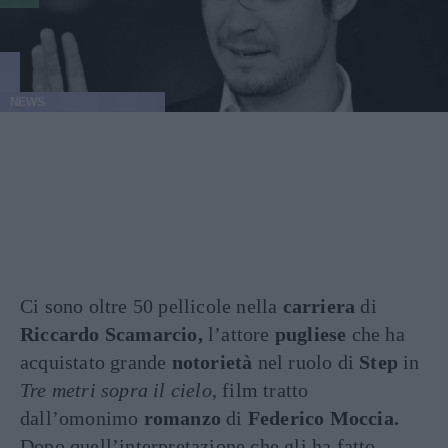
NEWS
Ci sono oltre 50 pellicole nella
carriera
di
Riccardo Scamarcio,
l’attore
pugliese
che ha
acquistato grande
notorietà
nel ruolo di
Step
in
Tre metri sopra il cielo
, film tratto
dall’omonimo
romanzo
di
Federico Moccia.
Dopo quell’interpretazione che gli ha fatto