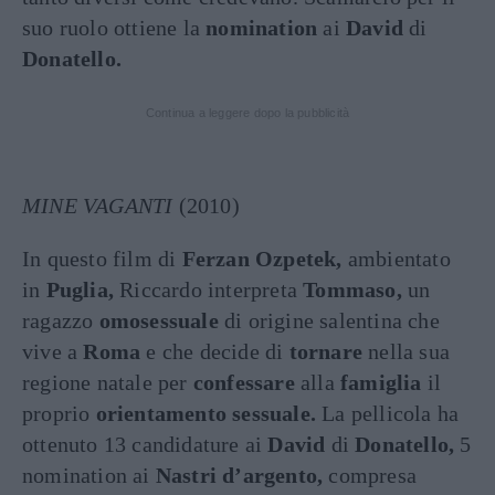
suo ruolo ottiene la
nomination
ai
David
di
Donatello.
Continua a leggere dopo la pubblicità
MINE VAGANTI
(2010)
In questo film di
Ferzan Ozpetek,
ambientato
in
Puglia,
Riccardo interpreta
Tommaso,
un
ragazzo
omosessuale
di origine salentina che
vive a
Roma
e che decide di
tornare
nella sua
regione natale per
confessare
alla
famiglia
il
proprio
orientamento sessuale.
La pellicola ha
ottenuto 13 candidature ai
David
di
Donatello,
5
nomination ai
Nastri d’argento,
compresa