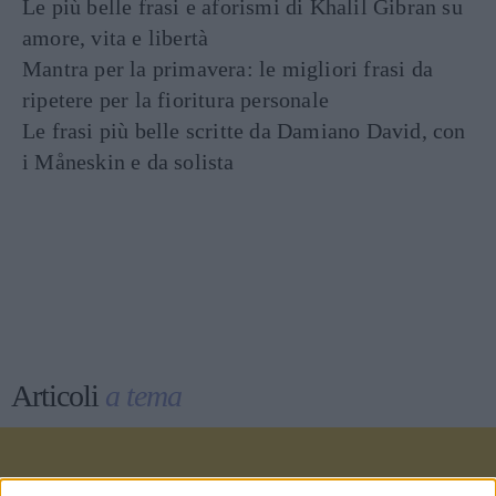
Le più belle frasi e aforismi di Khalil Gibran su
amore, vita e libertà
Mantra per la primavera: le migliori frasi da
ripetere per la fioritura personale
Le frasi più belle scritte da Damiano David, con
i Måneskin e da solista
Articoli
a tema