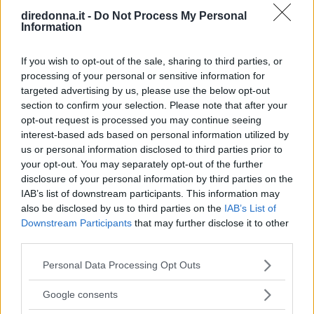
diredonna.it -
Do Not Process My Personal
Information
If you wish to opt-out of the sale, sharing to third parties, or
processing of your personal or sensitive information for
targeted advertising by us, please use the below opt-out
section to confirm your selection. Please note that after your
opt-out request is processed you may continue seeing
interest-based ads based on personal information utilized by
us or personal information disclosed to third parties prior to
your opt-out. You may separately opt-out of the further
disclosure of your personal information by third parties on the
IAB’s list of downstream participants. This information may
also be disclosed by us to third parties on the
IAB’s List of
Downstream Participants
that may further disclose it to other
third parties.
Please note that this website/app uses one or more Google
Personal Data Processing Opt Outs
services and may gather and store information including but
GOSSIP
not limited to your visit or usage behaviour. You may click to
Google consents
Le 10 più belle frasi dei The
grant or deny consent to Google and its third-party tags to