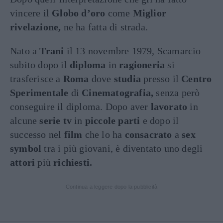
vincere il
Globo d’oro
come
Miglior
rivelazione,
ne ha fatta di strada.
Nato a
Trani
il 13 novembre 1979, Scamarcio
subito dopo il
diploma
in
ragioneria
si
trasferisce a
Roma
dove
studia
presso il
Centro
Sperimentale
di
Cinematografia,
senza però
conseguire il diploma. Dopo aver
lavorato
in
alcune
serie tv
in
piccole parti
e dopo il
successo nel
film
che lo ha
consacrato
a
sex
symbol
tra i più giovani, è diventato uno degli
attori
più
richiesti.
Continua a leggere dopo la pubblicità