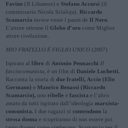
Favino
(Il Libanese) e
Stefano Accorsi
(il
commissario Nicola Scialoja).
Riccardo
Scamarcio
invece veste i panni de
Il Nero
.
L’attore ottenne il
Globo d’oro
come Miglior
attore rivelazione.
MIO FRATELLO È FIGLIO UNICO
(2007)
Ispirato al
libro
di
Antonio Pennacchi
Il
fasciocomunista
, è un film di
Daniele Luchetti.
Racconta la storia di
due fratelli, Accio (Elio
Germano)
e
Manrico Benassi (Riccardo
Scamarcio),
uno
ribelle
e
fascista
e l’altro
amato da tutti ispirato dall’ideologia
marxista-
comunista.
I due ragazzi si
contendono
la
stessa donna
e scopriranno di non essere poi
tanto diversi come credevano. Scamarcio per il