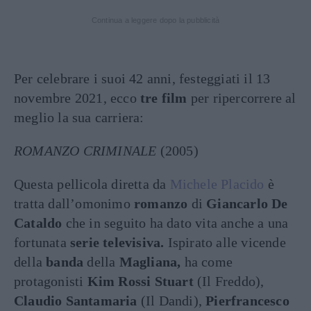
Continua a leggere dopo la pubblicità
Per celebrare i suoi 42 anni, festeggiati il 13
novembre 2021, ecco
tre film
per ripercorrere al
meglio la sua carriera:
ROMANZO CRIMINALE
(2005)
Questa pellicola diretta da
Michele Placido
è
tratta dall’omonimo
romanzo
di
Giancarlo De
Cataldo
che in seguito ha dato vita anche a una
fortunata
serie televisiva.
Ispirato alle vicende
della
banda
della
Magliana,
ha come
protagonisti
Kim Rossi Stuart
(Il Freddo),
Claudio Santamaria
(Il Dandi),
Pierfrancesco