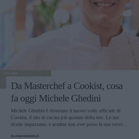
CUCINA
Da Masterchef a Cookist, cosa
fa oggi Michele Ghedini
Michele Ghedini è diventato il nuovo volto ufficiale di
Cookist, il sito di cucina più quotato della rete. Le sue
ricette impazzano, e sembra non aver perso la sua verve
dopo la sua eliminazione a Masterchef... Anzi, ci stà
ELIANA MAGNOLO
veramente stupendo.