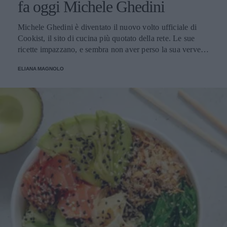
fa oggi Michele Ghedini
Michele Ghedini è diventato il nuovo volto ufficiale di
Cookist, il sito di cucina più quotato della rete. Le sue
ricette impazzano, e sembra non aver perso la sua verve
dopo la sua eliminazione a Masterchef... Anzi, ci stà
ELIANA MAGNOLO
veramente stupendo.