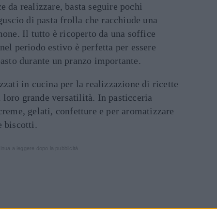
e da realizzare, basta seguire pochi
guscio di pasta frolla che racchiude una
one. Il tutto è ricoperto da una soffice
nel periodo estivo è perfetta per essere
pasto durante un pranzo importante.
zati in cucina per la realizzazione di ricette
a loro grande versatilità. In pasticceria
creme, gelati, confetture e per aromatizzare
 biscotti.
inua a leggere dopo la pubblicità
DIFFICOLTÀ:
ALTA