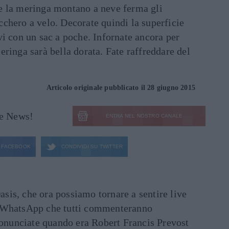
e la meringa montano a neve ferma gli
chero a velo. Decorate quindi la superficie
vi con un sac a poche. Infornate ancora per
eringa sarà bella dorata. Fate raffreddare del
Articolo originale pubblicato il 28 giugno 2015
le News!
ENTRA NEL NOSTRO CANALE
FACEBOOK
CONDIVIDI SU
TWITTER
asis, che ora possiamo tornare a sentire live
ati WhatsApp che tutti commenteranno
ronunciate quando era Robert Francis Prevost