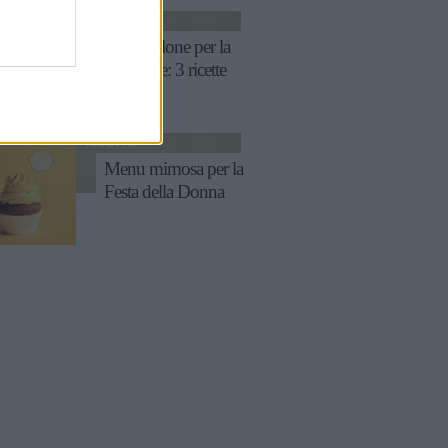
CUCINA
Ciambellone per la
colazione: 3 ricette
RICETTE
Menu mimosa per la
Festa della Donna