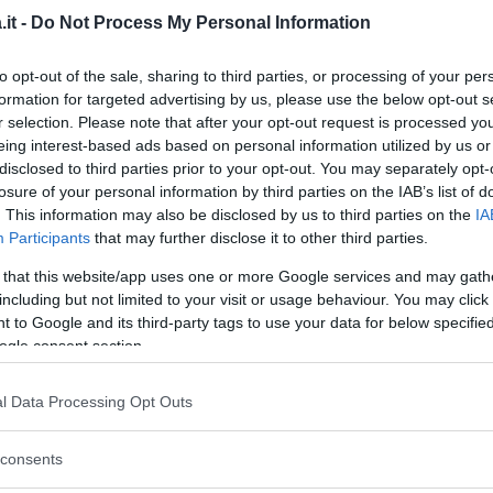
TI
TEMPO DI COTTURA:
30 MINUTI
it -
Do Not Process My Personal Information
Dal
to opt-out of the sale, sharing to third parties, or processing of your per
formation for targeted advertising by us, please use the below opt-out s
UOVA
: 6 PEZZI
r selection. Please note that after your opt-out request is processed y
ZUCCHERO
SEMOLATO
: 250 G
eing interest-based ads based on personal information utilized by us or
AMIDO DI MAIS
: 50 G
disclosed to third parties prior to your opt-out. You may separately opt-
losure of your personal information by third parties on the IAB’s list of
. This information may also be disclosed by us to third parties on the
IA
Participants
that may further disclose it to other third parties.
tata al limone
 that this website/app uses one or more Google services and may gath
including but not limited to your visit or usage behaviour. You may click 
a. In una ciotola capiente unite la farina con
 to Google and its third-party tags to use your data for below specifi
ogle consent section.
lato. Aggiungete 100 g di burro freddo
lavorate con la punta delle dita fino a
l Data Processing Opt Outs
bbioso. Unite 2 uova e la buccia grattugiata
e velocemente. Formate una palla e mettete
consents
 mezz’ora.