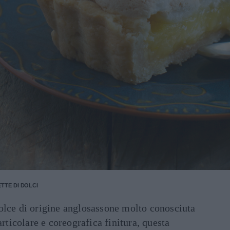
ETTE DI DOLCI
olce di origine anglosassone molto conosciuta
articolare e coreografica finitura, questa