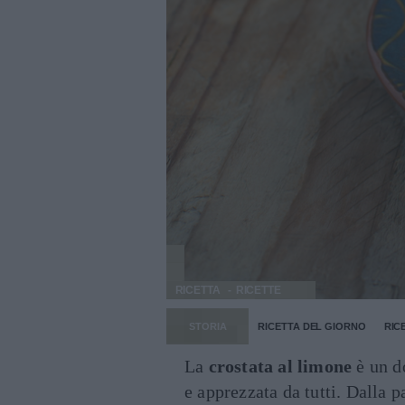
RICETTA
RICETTE
STORIA
RICETTA DEL GIORNO
RIC
La
crostata al limone
è un d
e apprezzata da tutti. Dalla p