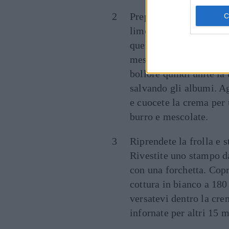
Preparate la crema al li
limoni, filtrato con un
quest’ultimo non si è 
mescolate e versate in 
bollore quindi unite la 
salvando gli albumi. A
e cuocete la crema per 
burro e mescolate.
R
iprendete la frolla e 
Rivestite uno stampo da
con una forchetta. Copri
cottura in bianco a 180
versatevi dentro la cre
infornate per altri 15 