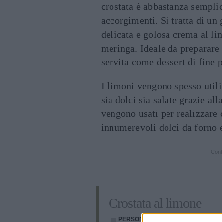
crostata è abbastanza semplic
accorgimenti. Si tratta di un 
delicata e golosa crema al lim
meringa. Ideale da preparare 
servita come dessert di fine 
I limoni vengono spesso utiliz
sia dolci sia salate grazie all
vengono usati per realizzare 
innumerevoli dolci da forno e
Cont
Crostata al limone
PERSONE:
8