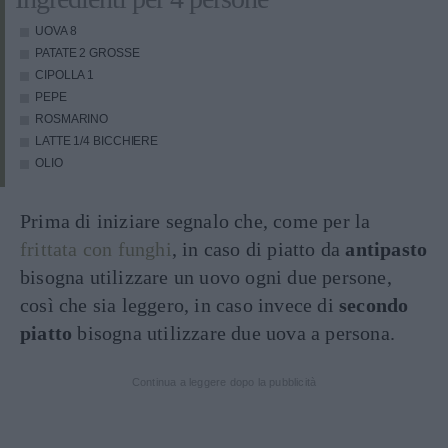
UOVA
8
PATATE
2 GROSSE
CIPOLLA
1
PEPE
ROSMARINO
LATTE
1/4 BICCHIERE
OLIO
Prima di iniziare segnalo che, come per la
frittata con funghi
, in caso di piatto da
antipasto
bisogna utilizzare un uovo ogni due persone,
così che sia leggero, in caso invece di
secondo
piatto
bisogna utilizzare due uova a persona.
Continua a leggere dopo la pubblicità