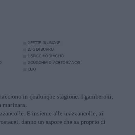
2 FETTE DI LIMONE
20 G DI BURRO
1 SPICCHIO DI AGLIO
O
2 CUCCHIAI DI ACETO BIANCO
OLIO
 piacciono in qualunque stagione. I gamberoni,
a marinara.
zzancolle. E insieme alle mazzancolle, ai
crostacei, danno un sapore che sa proprio di