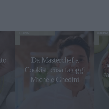
CUCINA
CUCINA
nto
Da Masterchef a
h
Cookist, cosa fa oggi
t
Michele Ghedini