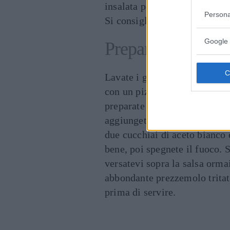
insalata porcini.
Persona
Si consiglia di servirlo alla 
Google 
Preparazione
Lavate i gamberoni sotto l'a
con un pizzico di sale e un pa
preparate la salsa facendo sci
aggiungete l'aglio e i capperi 
due cucchiai di aceto bianco 
bene, poi spegnete il fuoco. S
versatevi sopra la salsa ormai
abbondante prezzemolo tritato
prima di servire.