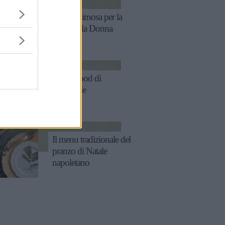
RICETTE
Menu mimosa per la
Festa della Donna
RICETTE
Finger food di
Carnevale
RICETTE
Il menu tradizionale del
pranzo di Natale
napoletano