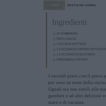
STORIA
RICETTA DEL GIORNO
Ingredienti
20 GAMBERONI
PER LA SALSA
1 ACCIUGA SOTT'OLIO
2 CUCCHIAI DI CAPPERI SOTT'ACET
1 CUCCHIAIO DI ZUCCHERO
PREZZEMOLO TRITATO
I secondi piatti con il pesce
poi sono un must della cucin
Uguali ma non simili alle ma
gamberi e ad altri deliziosi 
mare e di vacanza.