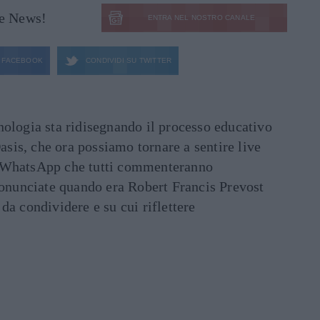
le News!
ENTRA NEL NOSTRO CANALE
FACEBOOK
CONDIVIDI SU
TWITTER
ecnologia sta ridisegnando il processo educativo
asis, che ora possiamo tornare a sentire live
ati WhatsApp che tutti commenteranno
ronunciate quando era Robert Francis Prevost
e da condividere e su cui riflettere