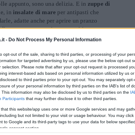
lle appunto, sono una delizia. E in
zuppe di
ie, in
insalate di mare
per antipasti che
arle, adatte anche per aprire un pranzo
di pesce o uno stuzzicante aperitivo.
esta ricetta di gamberoni in agrodolce per
it -
Do Not Process My Personal Information
 secondo piatto di pesce che, con 385 calorie
Dal
o e sapore. Acciuga sott’olio, aglio, capperi
to opt-out of the sale, sharing to third parties, or processing of your per
formation for targeted advertising by us, please use the below opt-out s
chero, olio e una salsina agrodolce per
r selection. Please note that after your opt-out request is processed y
eing interest-based ads based on personal information utilized by us or
disclosed to third parties prior to your opt-out. You may separately opt-
losure of your personal information by third parties on the IAB’s list of
. This information may also be disclosed by us to third parties on the
IA
iatti di pesce (pesce di lago o di mare poco
Participants
that may further disclose it to other third parties.
rota e la tartare di coregone. È ottimo anche a
 that this website/app uses one or more Google services and may gath
mini freschi e grano padano fresco.
including but not limited to your visit or usage behaviour. You may click 
 essere abbinato anche con antipasti a base di
 to Google and its third-party tags to use your data for below specifi
ogle consent section.
mberi, insalata russa, insalata di pollo,