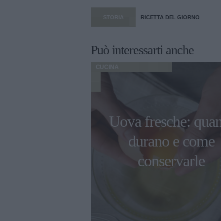
STORIA
RICETTA DEL GIORNO
Può interessarti anche
CUCINA
limpiadi di
Uova fresche: qua
2022 gli chef
durano e come
erieri sono
conservarle
robot