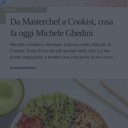
CUCINA
Da Masterchef a Cookist, cosa
fa oggi Michele Ghedini
Michele Ghedini è diventato il nuovo volto ufficiale di
Cookist, il sito di cucina più quotato della rete. Le sue
ricette impazzano, e sembra non aver perso la sua verve
dopo la sua eliminazione a Masterchef... Anzi, ci stà
ELIANA MAGNOLO
veramente stupendo.