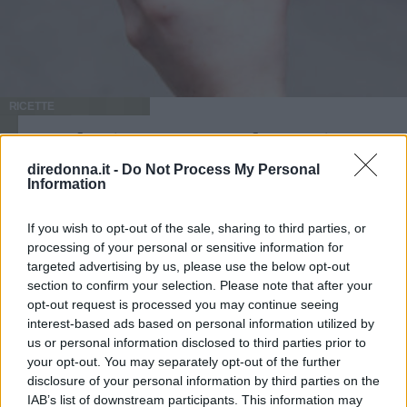
RICETTE
Quale riso usare per l'arancino
diredonna.it -
Do Not Process My Personal
siciliano
Information
Scoprite tutte le varianti e i trucchetti per cucinare gli
If you wish to opt-out of the sale, sharing to third parties, or
arancini di riso, ricetta siciliana ricca di sapore e facilissima
processing of your personal or sensitive information for
da realizzare
targeted advertising by us, please use the below opt-out
section to confirm your selection. Please note that after your
IRENE DE ROSSI
opt-out request is processed you may continue seeing
interest-based ads based on personal information utilized by
us or personal information disclosed to third parties prior to
your opt-out. You may separately opt-out of the further
disclosure of your personal information by third parties on the
IAB’s list of downstream participants. This information may