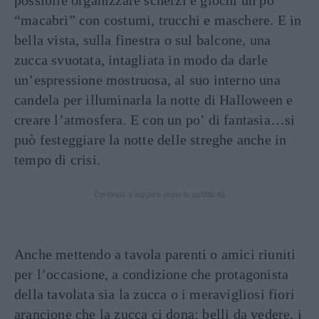
possibile organizzare scherzi e giochi un po’
“macabri” con costumi, trucchi e maschere. E in
bella vista, sulla finestra o sul balcone, una
zucca svuotata, intagliata in modo da darle
un’espressione mostruosa, al suo interno una
candela per illuminarla la notte di Halloween e
creare l’atmosfera. E con un po’ di fantasia…si
può festeggiare la notte delle streghe anche in
tempo di crisi.
Continua a leggere dopo la pubblicità
Anche mettendo a tavola parenti o amici riuniti
per l’occasione, a condizione che protagonista
della tavolata sia la zucca o i meravigliosi fiori
arancione che la zucca ci dona: belli da vedere, i