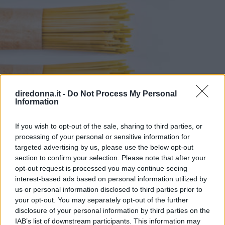
chiamata glumetta, ricca di fibre, ma anche di vitamine e
minerali. Con questa pellicola, il cereale è molto nutriente,
ma deve anche subire una cottura particolarmente lunga.
Per questo in commercio si trovano due varianti più
diffuse, il farro decorticato e il farro perlato. Il primo è solo
privo della glumetta; il secondo è sottoposto a un ulteriore
processo di raffinazione, simile a quello del riso e
dell’orzo. I chicchi del farro, dopo la perlatura, appaiono
più chiari, sono più digeribili e cuociono in fretta. Farro
diredonna.it -
Do Not Process My Personal
perlato: proprietà, calorie e valori nutrizionali Il farro,
Information
anche quello perlato, contiene glutine, e dunque non è
adatto a una dieta per celiaci. Le sue caratteristiche sono
If you wish to opt-out of the sale, sharing to third parties, or
simili a quelle del frumento. Generalmente, 100 g di
processing of your personal or sensitive information for
prodotto offrono 352 calorie e: Grassi 1,7 g, di cui acidi
targeted advertising by us, please use the below opt-out
grassi saturi 0,4 g Carboidrati 71 g, di cui zuccheri 1,1 g
section to confirm your selection. Please note that after your
Fibre 7 g Proteine 14 g Sale 0,06 g. Il farro è un potente
opt-out request is processed you may continue seeing
antiossidante, aiuta a regolare l’attività dell’intestino,
interest-based ads based on personal information utilized by
regala grazie alle fibre e alle proteine un senso di sazietà
us or personal information disclosed to third parties prior to
duraturo, fornisce carboidrati di buona qualità, che non
your opt-out. You may separately opt-out of the further
PRODOTTI
appesantiscono. Come si cucina il farro perlato Questo
disclosure of your personal information by third parties on the
Qual è la migliore pasta
cerale si cucina principalmente in insalata estive, con
IAB’s list of downstream participants. This information may