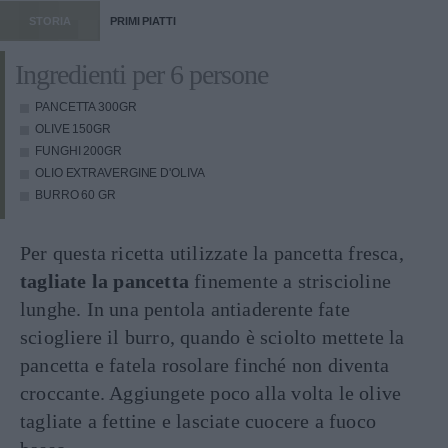
STORIA
PRIMI PIATTI
Ingredienti per 6 persone
PANCETTA
300GR
OLIVE
150GR
FUNGHI
200GR
OLIO EXTRAVERGINE D'OLIVA
BURRO
60 GR
Per questa ricetta utilizzate la pancetta fresca,
tagliate la pancetta
finemente a striscioline
lunghe. In una pentola antiaderente fate
sciogliere il burro, quando è sciolto mettete la
pancetta e fatela rosolare finché non diventa
croccante. Aggiungete poco alla volta le olive
tagliate a fettine e lasciate cuocere a fuoco