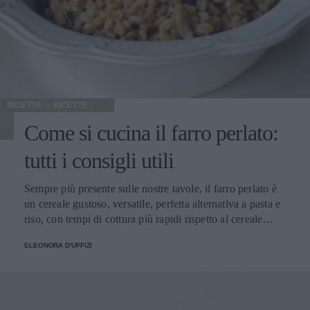
RICETTA
RICETTE
Come si cucina il farro perlato:
tutti i consigli utili
Sempre più presente sulle nostre tavole, il farro perlato è
un cereale gustoso, versatile, perfetta alternativa a pasta e
riso, con tempi di cottura più rapidi rispetto al cereale
integrale e poche calorie: dalla nostra redazione, tutti i
ELEONORA D'UFFIZI
consigli su come si cucina, con le ricette più sfiziose per
portarlo in tavola. Ma cos’è di preciso il farro perlato?
Presto detto. Il farro è un cereale antichissimo, che si
presenta in natura “vestito” di una pellicola esterna