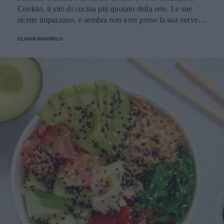
Cookist, il sito di cucina più quotato della rete. Le sue
ricette impazzano, e sembra non aver perso la sua verve
dopo la sua eliminazione a Masterchef... Anzi, ci stà
ELIANA MAGNOLO
veramente stupendo.