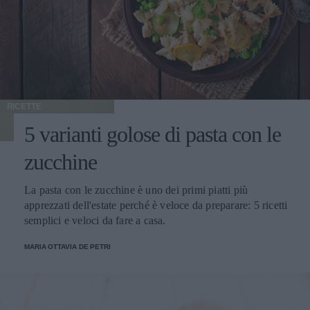
insaporire per 5 minuti. Versate il farro e un litro di acqua
calda. Quando è quasi cotto aggiungete un barattolo di
ceci precotti, per metà interi e per metà passati. Mescolate
e servite il piatto caldo.
RICETTE
5 varianti golose di pasta con le
zucchine
La pasta con le zucchine è uno dei primi piatti più
apprezzati dell'estate perché è veloce da preparare: 5 ricetti
semplici e veloci da fare a casa.
MARIA OTTAVIA DE PETRI