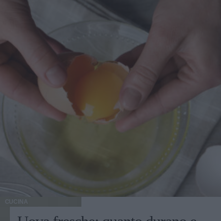
con il riso possiamo fare un ottimo risotto di mare con
qualche originale variante, come l’anima piccante e l’uso
del grongo. Il vino Erbaluce di Caluso Docg Ideale con
frittate a base di verdure, piatti a base di riso, supplì di riso,
il risotto con le rane, il risotto all’Erbaluce, la zuppa
canavesana, i fritti di carne e piatti di pesce (pesce di lago
o di mare poco grassi) come il carpaccio di trota e la tartare
di coregone. Ottimo anche a fine pasto accompagnato a
tomini freschi e grano padano fresco. Si consiglia di
servire alla temperatura di 8-10 °C.
CUCINA