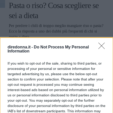
Pasta o riso? Cosa scegliere se
sei a dieta
Per perdere i chili di troppo meglio mangiare riso o pasta?
Ecco la risposta a uno dei dubbi più frequenti di chi si
mette a dieta.
diredonna.it -
Do Not Process My Personal
FRANCESCA GASTALDI
Information
If you wish to opt-out of the sale, sharing to third parties, or
processing of your personal or sensitive information for
targeted advertising by us, please use the below opt-out
section to confirm your selection. Please note that after your
opt-out request is processed you may continue seeing
interest-based ads based on personal information utilized by
us or personal information disclosed to third parties prior to
your opt-out. You may separately opt-out of the further
disclosure of your personal information by third parties on the
IAB’s list of downstream participants. This information may