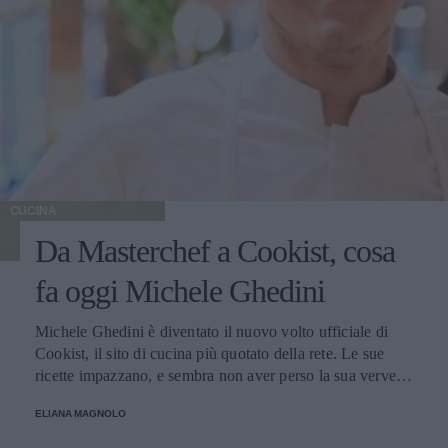
CUCINA
Da Masterchef a Cookist, cosa
fa oggi Michele Ghedini
Michele Ghedini è diventato il nuovo volto ufficiale di
Cookist, il sito di cucina più quotato della rete. Le sue
ricette impazzano, e sembra non aver perso la sua verve
dopo la sua eliminazione a Masterchef... Anzi, ci stà
ELIANA MAGNOLO
veramente stupendo.