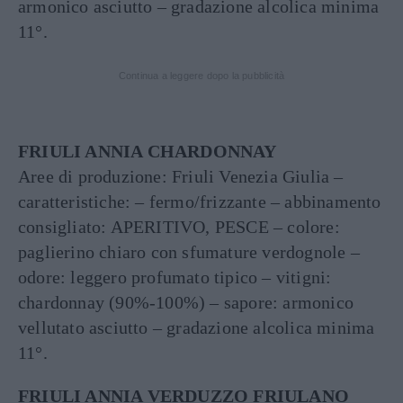
armonico asciutto – gradazione alcolica minima
11°.
Continua a leggere dopo la pubblicità
FRIULI ANNIA CHARDONNAY
Aree di produzione: Friuli Venezia Giulia –
caratteristiche: – fermo/frizzante – abbinamento
consigliato: APERITIVO, PESCE – colore:
paglierino chiaro con sfumature verdognole –
odore: leggero profumato tipico – vitigni:
chardonnay (90%-100%) – sapore: armonico
vellutato asciutto – gradazione alcolica minima
11°.
FRIULI ANNIA VERDUZZO FRIULANO