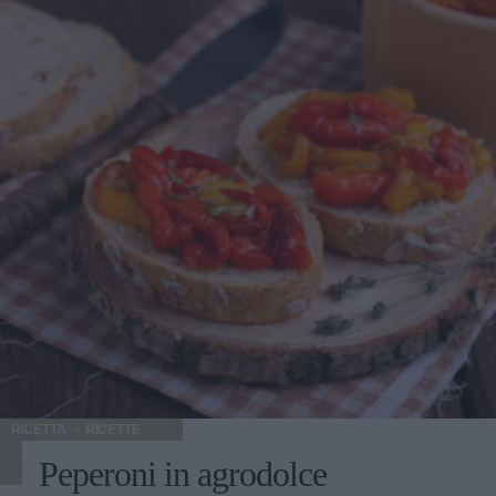
carne e legumi. Per realizzare una torta perfetta utilizzate
patate vecchie e con poco amido in modo che non siano
troppo acquose. Preparazione Gateau di patate Lessate le
patate con la buccia in acqua salata quindi fatele intiepidire
e sbucciatele. In una ciotola capiente unite le patate
schiacciate, le uova, il parmigiano grattugiato, la
mozzarella e il prosciutto tagliati a dadini. Insaporite con
una grattugiata di noce moscata e una macinata di pepe.
Aggiustate di sale e amalgamate bene. Ungete con metà
del burro una pirofila in ceramica quindi spolverizzatela
con metà del pangrattato. Eliminate quello in eccesso e
versate dentro il composto di patate. Compattate premendo
con un cucchiaio e cospargete sulla superficie altro
pangrattato. Coprite con riccioli di burro e infornate a 180
°C per mezz'ora finché non si sarà formata una crosticina
dorata sulla superficie. Fate intiepidire leggermente prima
di servire.
RICETTA
RICETTE
Peperoni in agrodolce