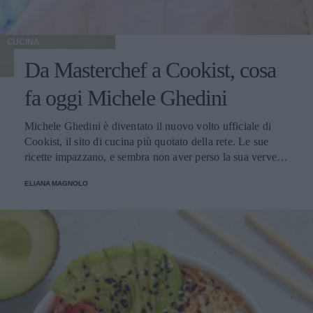
CUCINA
Da Masterchef a Cookist, cosa
fa oggi Michele Ghedini
Michele Ghedini è diventato il nuovo volto ufficiale di
Cookist, il sito di cucina più quotato della rete. Le sue
ricette impazzano, e sembra non aver perso la sua verve
dopo la sua eliminazione a Masterchef... Anzi, ci stà
ELIANA MAGNOLO
veramente stupendo.