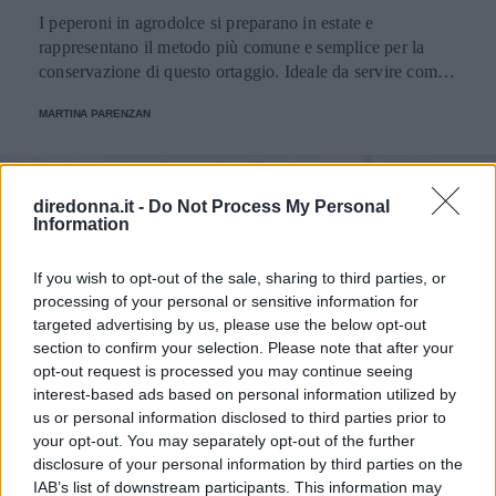
I peperoni in agrodolce si preparano in estate e
rappresentano il metodo più comune e semplice per la
conservazione di questo ortaggio. Ideale da servire come
antipasto con il pane abbrustolito o come contorno, i
MARTINA PARENZAN
peperoni sono poco calorici e si possono realizzare
facilmente a casa. La tipologia di peperoni ideale da
utilizzare per la realizzazione di questa ricetta sono quelli
di colore giallo e rosso e, al loro acquisto, dovranno essere
diredonna.it -
Do Not Process My Personal
belli sodi, dal colore brillante e senza macchie segno
Information
inequivocabile di freschezza. Dal tipico gusto pungente
sono composti principalmente d'acqua e ricchi di vitamina
If you wish to opt-out of the sale, sharing to third parties, or
C e A, sali minerali e carotenoidi. Per realizzare questa
processing of your personal or sensitive information for
ricetta bisognerà porre particolare attenzione alla pulizia e
targeted advertising by us, please use the below opt-out
alla sterilizzazione dei vasetti in modo tale che non
section to confirm your selection. Please note that after your
formino nel tempo batteri nocivi alla nostra salute.
opt-out request is processed you may continue seeing
Preparazione Peperoni in agrodolce Lavate i peperoni e
interest-based ads based on personal information utilized by
puliteli togliendo i semi e i filamenti interni. Tagliateli a
us or personal information disclosed to third parties prior to
listarelle non troppo sottili. In una pentola versate l'acqua
your opt-out. You may separately opt-out of the further
con l'aceto, lo zucchero e una presa abbondante di sale.
disclosure of your personal information by third parties on the
Portate a bollore e quando lo zucchero si sarà sciolto
IAB’s list of downstream participants. This information may