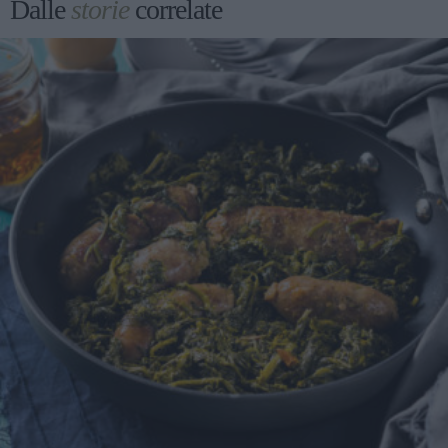
Dalle
storie
correlate