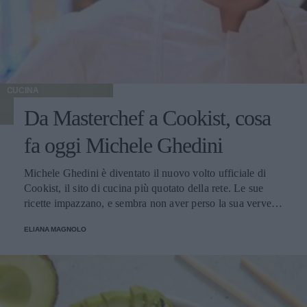
CUCINA
Da Masterchef a Cookist, cosa
fa oggi Michele Ghedini
Michele Ghedini è diventato il nuovo volto ufficiale di
Cookist, il sito di cucina più quotato della rete. Le sue
ricette impazzano, e sembra non aver perso la sua verve
dopo la sua eliminazione a Masterchef... Anzi, ci stà
ELIANA MAGNOLO
veramente stupendo.