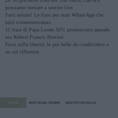
Le 10 più belle frasi dei The Oasis, che ora
possiamo tornare a sentire live
Fatti notare! Le frasi per stati WhatsApp che
tutti commenteranno
11 frasi di Papa Leone XIV, pronunciate quando
era Robert Francis Prevost
Frasi sulla libertà: le più belle da condividere e
su cui riflettere
STORIA
RICETTA DEL GIORNO
RICETTE CON POLLO