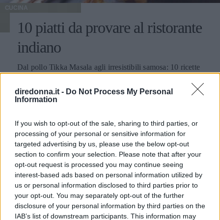
CUCINA
10 piatti da provare al ristorante
indiano
Dal pollo Tikka Masala agli irresistibili samosa: 10 ricette
da provare assolutamente.
diredonna.it -
Do Not Process My Personal
IRENE DE ROSSI
Information
If you wish to opt-out of the sale, sharing to third parties, or
processing of your personal or sensitive information for
targeted advertising by us, please use the below opt-out
section to confirm your selection. Please note that after your
opt-out request is processed you may continue seeing
interest-based ads based on personal information utilized by
us or personal information disclosed to third parties prior to
your opt-out. You may separately opt-out of the further
disclosure of your personal information by third parties on the
IAB’s list of downstream participants. This information may