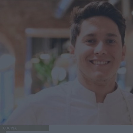
da preparare in casa Un altro dei loro vantaggi è che puoi
prepararle in casa in modo semplice, adattandole a ciò che
hai disponibile in dispensa. Esistono anche opzioni già
pronte con formule più curate, povere di zuccheri aggiunti
e sale, che si adattano bene alla vita quotidiana. Se decidi
di prepararle in casa, puoi combinare ingredienti come
avena, mandorle, noci, nocciole o anacardi, e semi come
chia, lino, sesamo, girasole o zucca. Questi ingredienti
apportano consistenza e fanno sì che ogni barretta abbia un
profilo diverso a seconda della miscela che scegli. Per
dolcificarle in modo più naturale, puoi ricorrere a opzioni
come banana matura schiacciata, datteri, uvetta, un po' di
miele o sciroppo d'acero. Poi basta mescolare, compattare
bene l'impasto, lasciarlo raffreddare e tagliarlo in porzioni.
In pochi minuti puoi avere uno snack sano e pronto per la
settimana. 4. Sono una buona alternativa per la palestra e
gli stili di vita attivi Dopo l'allenamento, il corpo di solito
ha bisogno di qualcosa di semplice per recuperare,
soprattutto quando non c'è tempo per un pasto completo
immediato. In questi casi, le barrette con avena, frutta
CUCINA