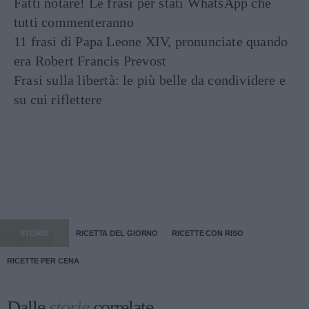
Fatti notare! Le frasi per stati WhatsApp che
tutti commenteranno
11 frasi di Papa Leone XIV, pronunciate quando
era Robert Francis Prevost
Frasi sulla libertà: le più belle da condividere e
su cui riflettere
STORIA
RICETTA DEL GIORNO
RICETTE CON RISO
RICETTE PER CENA
Dalle
storie
correlate