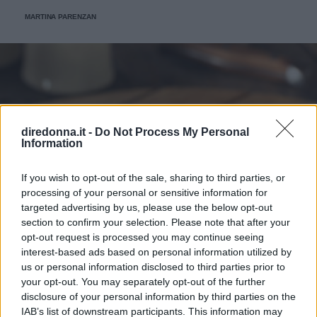
anche durante picnic o pranzi all'aperto. Pasta corta come
MARTINA PARENZAN
penne o fusilli cotti bene al dente andranno poi conditi con
dell'ottimo pesto alla genovese, pomodorini ciliegina,
scamorza e olive. Questo piatto molto sfizioso si presta ad
essere preparato con anticipo; conservatelo in frigorifero
ma prima di servirlo lasciatelo a temperatura ambiente
per 30 minuti. Non perderti il nostro speciale dedicato alle
Ricette più buone per la pasta Preparazione Pasta fredda al
pesto Portate a bollore abbondante acqua salata e cuocete
diredonna.it -
Do Not Process My Personal
Information
la pasta molto al dente. Scolatela e passatela sotto l'acqua
fredda corrente per bloccare la cottura, infine stendetela su
un vassoio. Mettete in un mortaio o in un mixer l'aglio
If you wish to opt-out of the sale, sharing to third parties, or
sbucciato e una presa di sale grosso. Aggiungete le foglie
processing of your personal or sensitive information for
targeted advertising by us, please use the below opt-out
di basilico lavate e asciugate e iniziate a lavorare con
section to confirm your selection. Please note that after your
movimenti lenti se usate il mortaio o con scatti del mixer
opt-out request is processed you may continue seeing
per non surriscaldare le foglie. Unite i pinoli, i formaggi e
interest-based ads based on personal information utilized by
per ultimo l'olio extravergine di oliva a filo sempre
us or personal information disclosed to third parties prior to
lavorando l'impasto o facendo andare il mixer a scatti fino
your opt-out. You may separately opt-out of the further
ad ottenere una crema liscia e ben amalgamata. Lavate i
disclosure of your personal information by third parties on the
pomodorini e tagliateli in quattro. Tagliate a piccoli dadini
IAB’s list of downstream participants. This information may
la scamorza e sgocciolate bene le olive. In una insalatiera