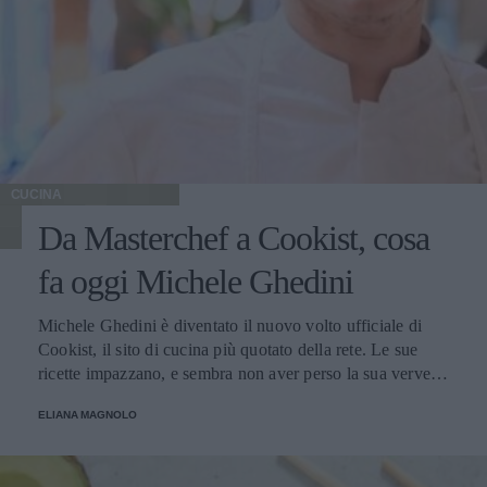
CUCINA
Da Masterchef a Cookist, cosa
fa oggi Michele Ghedini
Michele Ghedini è diventato il nuovo volto ufficiale di
Cookist, il sito di cucina più quotato della rete. Le sue
ricette impazzano, e sembra non aver perso la sua verve
dopo la sua eliminazione a Masterchef... Anzi, ci stà
ELIANA MAGNOLO
veramente stupendo.