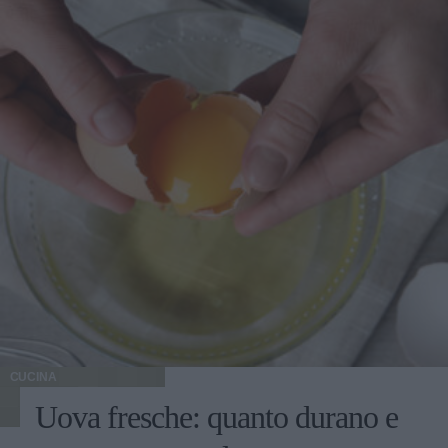
per esaltarne la sapidità. Preparazione antipasto con
finocchi al forno Eliminate le foglie esterne più dure,
lavate i finocchi sotto l'acqua e tagliate a spicchi piuttosto
grossi. Sbollentateli per alcuni minuti in acqua bollente
salata per ammorbidirli e teneteli da parte. Mescolate il
pangrattato con il parmigiano grattugiato. Ungete una
pirofila con metà del burro e adagiatevi sopra i finocchi.
Salate, pepate e ricoprite con pangrattato misto al
formaggio, il restante burro a fiocchetti e condite con un
giro di olio extravergine di oliva. Infornate a 180°C per 20
minuti e passate sotto il grill per altri 5 minuti. Servite
caldissimo.
CUCINA
Uova fresche: quanto durano e