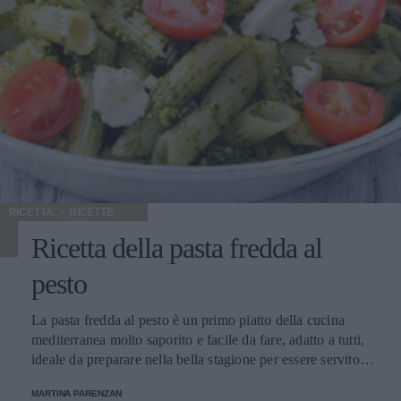
RICETTA
RICETTE
Ricetta della pasta fredda al
pesto
La pasta fredda al pesto è un primo piatto della cucina
mediterranea molto saporito e facile da fare, adatto a tutti,
ideale da preparare nella bella stagione per essere servito
anche durante picnic o pranzi all'aperto. Pasta corta come
MARTINA PARENZAN
penne o fusilli cotti bene al dente andranno poi conditi con