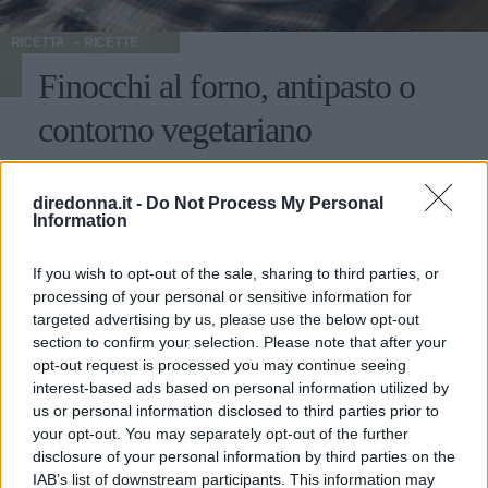
calda. Lavorate con un cucchiaio e unite la verdura, le
olive e il formaggio. Aggiungete per ultima la pasta e
RICETTA
RICETTE
mescolate molto bene aiutandovi con due cucchiai. Solo se
Finocchi al forno, antipasto o
vi sembrerà troppo asciutta aggiungete pochissimo olio
extravergine di oliva di qualità. Servite subito o in
contorno vegetariano
alternativa tenete la pasta in frigorifero in un contenitore
ermetico.
I finocchi al forno sono un piatto della cucina vegetariana
che può essere servito sia come antipasto che come
diredonna.it -
Do Not Process My Personal
Information
contorno di secondi piatti: si tratta di una ricetta facilissima
da realizzare e che esalta il gusto delicato e fresco di
MARTINA PARENZAN
questa verdura che viene spesso utilizzata in cucina, in
If you wish to opt-out of the sale, sharing to third parties, or
particolare nel periodo invernale. Privo di grassi e poco
processing of your personal or sensitive information for
calorico il finocchio è ricco di acqua, proteine, carboidrati,
targeted advertising by us, please use the below opt-out
Può interessarti anche
sali minerali e vitamine e andrebbe pertanto inserito spesso
section to confirm your selection. Please note that after your
opt-out request is processed you may continue seeing
nella nostra dieta. Crudo lo si consuma solitamente in
interest-based ads based on personal information utilized by
pinzimonio o in insalata mentre cotto viene usato nelle
us or personal information disclosed to third parties prior to
minestre e nei risotti. Come contorno spesso lo si prepara
your opt-out. You may separately opt-out of the further
in padella o in forno abbinato anche a olive nere e spezie
disclosure of your personal information by third parties on the
per esaltarne la sapidità. Preparazione antipasto con
IAB’s list of downstream participants. This information may
finocchi al forno Eliminate le foglie esterne più dure,