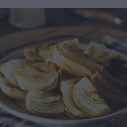
dell'ottimo pesto alla genovese, pomodorini ciliegina,
scamorza e olive. Questo piatto molto sfizioso si presta ad
essere preparato con anticipo; conservatelo in frigorifero
ma prima di servirlo lasciatelo a temperatura ambiente
per 30 minuti. Non perderti il nostro speciale dedicato alle
Ricette più buone per la pasta Preparazione Pasta fredda al
pesto Portate a bollore abbondante acqua salata e cuocete
la pasta molto al dente. Scolatela e passatela sotto l'acqua
fredda corrente per bloccare la cottura, infine stendetela su
un vassoio. Mettete in un mortaio o in un mixer l'aglio
sbucciato e una presa di sale grosso. Aggiungete le foglie
di basilico lavate e asciugate e iniziate a lavorare con
movimenti lenti se usate il mortaio o con scatti del mixer
per non surriscaldare le foglie. Unite i pinoli, i formaggi e
per ultimo l'olio extravergine di oliva a filo sempre
lavorando l'impasto o facendo andare il mixer a scatti fino
ad ottenere una crema liscia e ben amalgamata. Lavate i
pomodorini e tagliateli in quattro. Tagliate a piccoli dadini
la scamorza e sgocciolate bene le olive. In una insalatiera
versate il pesto allungandolo con un mestolo di acqua