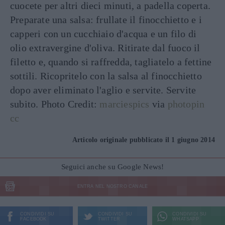
cuocete per altri dieci minuti, a padella coperta.
Preparate una salsa: frullate il finocchietto e i
capperi con un cucchiaio d'acqua e un filo di
olio extravergine d'oliva. Ritirate dal fuoco il
filetto e, quando si raffredda, tagliatelo a fettine
sottili. Ricopritelo con la salsa al finocchietto
dopo aver eliminato l'aglio e servite. Servite
subito. Photo Credit:
marciespics
via
photopin
cc
Articolo originale pubblicato il 1 giugno 2014
Seguici anche su Google News!
ENTRA NEL NOSTRO CANALE
CONDIVIDI SU
CONDIVIDI SU
CONDIVIDI SU
FACEBOOK
TWITTER
WHATSAPP