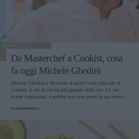
CUCINA
Da Masterchef a Cookist, cosa
fa oggi Michele Ghedini
Michele Ghedini è diventato il nuovo volto ufficiale di
Cookist, il sito di cucina più quotato della rete. Le sue
ricette impazzano, e sembra non aver perso la sua verve
dopo la sua eliminazione a Masterchef... Anzi, ci stà
ELIANA MAGNOLO
veramente stupendo.