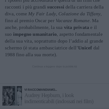
l’ipotesi più accreditata è quella di un film che
racconti i più grandi
successi
della carriera della
diva, come
My Fair Lady,
Colazione da Tiffany
,
fino al premio Oscar per
Vacanze Romane
. Ma
anche, probabilmente, la sua
vita privata
e il
suo
impegno umanitario
, aspetto fondamentale
della sua vita, soprattutto dopo l’addio al grande
schermo (è stata ambasciatrice dell’
Unicef
dal
1988 fino alla sua morte).
Continua a leggere dopo la pubblicità
VI RACCOMANDIAMO...
Audrey Hepburn, i look
indimenticabili (indossati nei film)