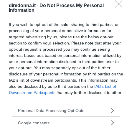
Oasis, che ora possiamo tornare
diredonna.it -
Do Not Process My Personal
Information
a sentire live
If you wish to opt-out of the sale, sharing to third parties, or
Mentre The Oasis si esibiscono in tutto il mondo, tornando
processing of your personal or sensitive information for
sui palchi con la loro musica, abbiamo scelto le 10 più
targeted advertising by us, please use the below opt-out
belle frasi delle loro canzoni: quali sono le vostre?
section to confirm your selection. Please note that after your
opt-out request is processed you may continue seeing
PERDITA DURANGO
interest-based ads based on personal information utilized by
us or personal information disclosed to third parties prior to
your opt-out. You may separately opt-out of the further
disclosure of your personal information by third parties on the
IAB’s list of downstream participants. This information may
also be disclosed by us to third parties on the
IAB’s List of
Downstream Participants
that may further disclose it to other
third parties.
Please note that this website/app uses one or more Google
Personal Data Processing Opt Outs
services and may gather and store information including but
not limited to your visit or usage behaviour. You may click to
Google consents
grant or deny consent to Google and its third-party tags to