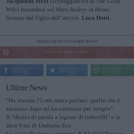
Jacqueline Hoyt
(sceneggiatrice di
The Good
Wife
) basandosi sul libro
Audrey at Home
,
firmato dal figlio dell’attrice,
Luca Dotti
.
Seguici anche su Google News!
ENTRA NEL NOSTRO CANALE
CONDIVIDI SU
CONDIVIDI SU
CONDIVIDI SU
FACEBOOK
TWITTER
WHATSAPP
Ultime News
"Ho vissuto 72 ore senza parlare: quello che è
successo dopo mi ha cambiato per sempre"
Il "diritto di parola a legioni di imbecilli" e le
altre frasi di Umberto Eco
Le più belle frasi e aforismi di Khalil Gibran su