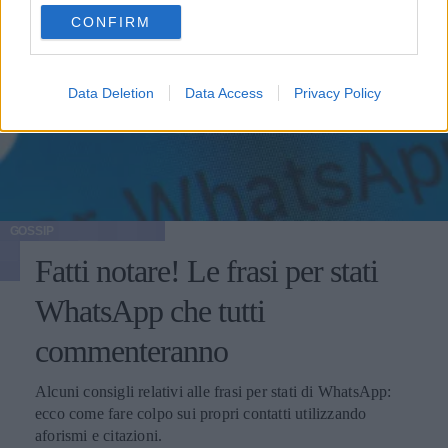
use your data for below specified purposes in below Google
CONFIRM
consent section.
Data Deletion
Data Access
Privacy Policy
GOSSIP
Fatti notare! Le frasi per stati
WhatsApp che tutti
commenteranno
Alcuni consigli relativi alle frasi per stati di WhatsApp:
ecco come fare colpo sui propri contatti utilizzando
aforismi e citazioni.