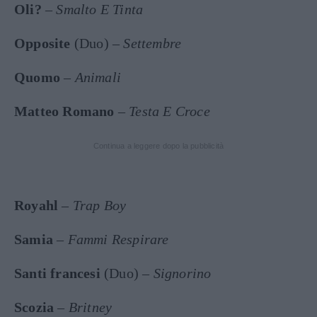
Oli?
–
Smalto E Tinta
Opposite
(Duo) –
Settembre
Quomo
–
Animali
Matteo Romano
–
Testa E Croce
Continua a leggere dopo la pubblicità
Royahl
–
Trap Boy
Samia
–
Fammi Respirare
Santi francesi
(Duo) –
Signorino
Scozia
–
Britney