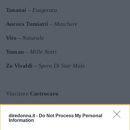
Tananai
–
Esagerata
Aurora Tumiatti
–
Maschere
Vito
–
Naturale
Yuman
–
Mille Notti
Zo Vivaldi
–
Spero Di Star Male
Vincitore
Castrocaro
Simo Veludo
–
Anni ’60
diredonna.it -
Do Not Process My Personal
Information
Seguici anche su Google News!