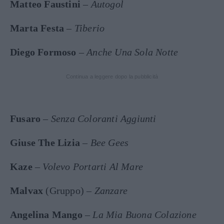
Matteo Faustini
–
Autogol
Marta Festa
–
Tiberio
Diego Formoso
–
Anche Una Sola Notte
Continua a leggere dopo la pubblicità
Fusaro
–
Senza Coloranti Aggiunti
Giuse The Lizia
–
Bee Gees
Kaze
–
Volevo Portarti Al Mare
Malvax
(Gruppo) –
Zanzare
Angelina Mango
–
La Mia Buona Colazione