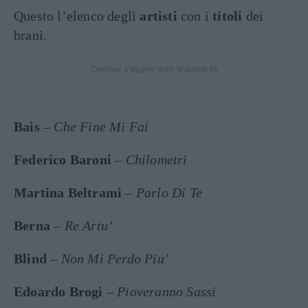
Questo l’elenco degli
artisti
con i
titoli
dei
brani.
Continua a leggere dopo la pubblicità
Bais
–
Che Fine Mi Fai
Federico Baroni
–
Chilometri
Martina Beltrami
–
Parlo Di Te
Berna
–
Re Artu’
Blind
–
Non Mi Perdo Piu’
Edoardo Brogi
–
Pioveranno Sassi