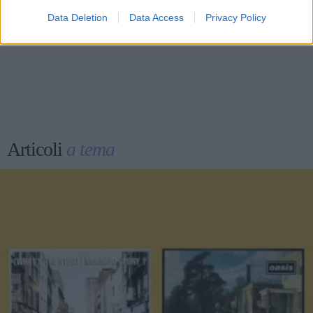
i Måneskin e da solista
Data Deletion
Data Access
Privacy Policy
Articoli
a tema