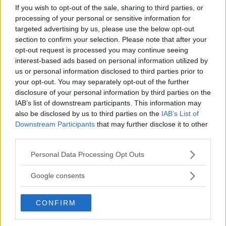
If you wish to opt-out of the sale, sharing to third parties, or
processing of your personal or sensitive information for
ENTRA NEL NOSTRO CANALE
targeted advertising by us, please use the below opt-out
section to confirm your selection. Please note that after your
CONDIVIDI SU
CONDIVIDI SU
CONDIVIDI SU
opt-out request is processed you may continue seeing
FACEBOOK
TWITTER
WHATSAPP
interest-based ads based on personal information utilized by
us or personal information disclosed to third parties prior to
Ultime News
your opt-out. You may separately opt-out of the further
disclosure of your personal information by third parties on the
"Ho vissuto 72 ore senza parlare: quello che è
IAB’s list of downstream participants. This information may
successo dopo mi ha cambiato per sempre"
also be disclosed by us to third parties on the
IAB’s List of
Downstream Participants
that may further disclose it to other
Il "diritto di parola a legioni di imbecilli" e le
third parties.
altre frasi di Umberto Eco
Please note that this website/app uses one or more Google
Personal Data Processing Opt Outs
Le più belle frasi e aforismi di Khalil Gibran su
services and may gather and store information including but
amore, vita e libertà
not limited to your visit or usage behaviour. You may click to
Google consents
Mantra per la primavera: le migliori frasi da
grant or deny consent to Google and its third-party tags to
use your data for below specified purposes in below Google
ripetere per la fioritura personale
CONFIRM
consent section.
Le frasi più belle scritte da Damiano David, con