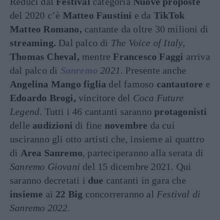
Reduci dal
Festival
categoria
Nuove proposte
del 2020 c’è
Matteo Faustini
e da
TikTok
Matteo
Romano,
cantante da oltre 30 milioni di
streaming.
Dal palco di
The Voice of Italy
,
Thomas Cheval,
mentre
Francesco Faggi
arriva
dal palco di
Sanremo
2021
. Presente anche
Angelina Mango figlia
del famoso
cantautore
e
Edoardo Brogi,
vincitore del
Coca Future
Legend
. Tutti i 46 cantanti saranno
protagonisti
delle
audizioni
di fine
novembre
da cui
usciranno gli otto artisti che, insieme ai quattro
di
Area Sanremo
, parteciperanno alla serata di
Sanremo Giovani
del 15 dicembre 2021. Qui
saranno decretati i
due
cantanti in gara che
insieme
ai
22 Big
concorreranno al
Festival di
Sanremo 2022.