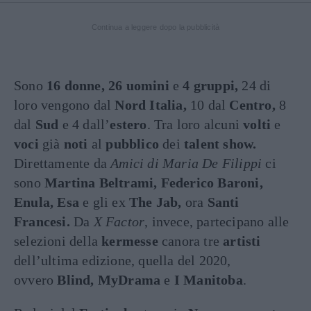
Continua a leggere dopo la pubblicità
Sono
16 donne, 26 uomini
e
4 gruppi,
24 di
loro vengono dal
Nord Italia,
10 dal
Centro,
8
dal
Sud
e 4 dall’
estero
. Tra loro alcuni
volti
e
voci
già
noti
al
pubblico
dei
talent show.
Direttamente da
Amici di Maria De Filippi
ci
sono
Martina Beltrami, Federico Baroni,
Enula,
Esa
e gli ex
The Jab,
ora
Santi
Francesi.
Da
X Factor
, invece, partecipano alle
selezioni della
kermesse
canora tre
artisti
dell’ultima edizione, quella del 2020,
ovvero
Blind, MyDrama
e
I Manitoba
.