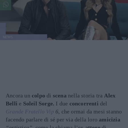
NEWS
Ancora un
colpo
di
scena
nella storia tra
Alex
Belli
e
Soleil Sorge.
I due
concorrenti
del
Grande Fratello Vip
6
, che ormai da mesi stanno
facendo parlare di sé per via della loro
amicizia
“artistica”,
come la chiama l’ex
attore
di