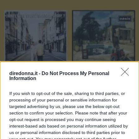
diredonna.it -
Do Not Process My Personal
Information
If you wish to opt-out of the sale, sharing to third parties, or
processing of your personal or sensitive information for
targeted advertising by us, please use the below opt-out
section to confirm your selection. Please note that after your
GOSSIP
opt-out request is processed you may continue seeing
interest-based ads based on personal information utilized by
Le 10 più belle frasi dei The
us or personal information disclosed to third parties prior to
your opt-out. You may separately opt-out of the further