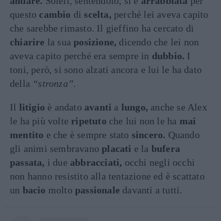
andare.
Soleil, sentendolo, si è
arrabbiata
per
questo
cambio
di
scelta,
perché lei aveva capito
che sarebbe rimasto. Il gieffino ha cercato di
chiarire
la sua
posizione,
dicendo che lei non
aveva capito perché era sempre in
dubbio.
I
toni, però, si sono alzati ancora e lui le ha dato
della
“stronza”.
Il
litigio
è andato
avanti
a
lungo,
anche se Alex
le ha più volte
ripetuto
che lui non le ha
mai
mentito
e che è sempre stato
sincero.
Quando
gli animi sembravano
placati
e la
bufera
passata,
i due
abbracciati,
occhi negli occhi
non hanno resistito alla tentazione ed è scattato
un
bacio
molto
passionale
davanti a tutti.