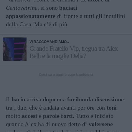
Centovetrine,
si sono
baciati
appassionatamente
di fronte a tutti gli inquilini
della Casa. Ma c’è di più.
VI RACCOMANDIAMO...
Grande Fratello Vip, tregua tra Alex
Belli e la moglie Delia?
Continua a leggere dopo la pubblicità
Il
bacio
arriva
dopo
una
furibonda discussione
tra i due, che è andata avanti per ore con
toni
molto
accesi
e
parole forti.
Tutto è iniziato
quando Alex ha di nuovo detto di
volersene