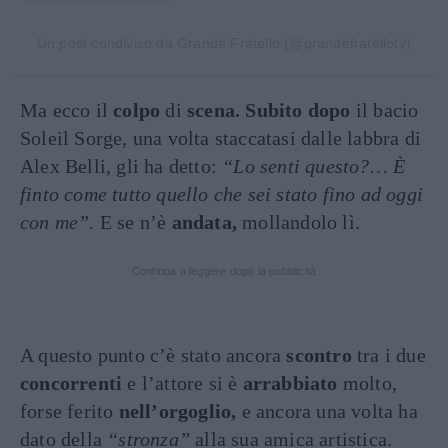
Un post condiviso da Grande Fratello (@grandefratellotv)
Ma ecco il
colpo
di
scena. Subito dopo
il bacio
Soleil Sorge, una volta staccatasi dalle labbra di
Alex Belli, gli ha detto:
“Lo senti questo?… È
finto come tutto quello che sei stato fino ad oggi
con me”.
E se n’è
andata,
mollandolo lì.
Continua a leggere dopo la pubblicità
A questo punto c’è stato ancora
scontro
tra i due
concorrenti
e l’attore si è
arrabbiato
molto,
forse ferito
nell’orgoglio,
e ancora una volta ha
dato della
“stronza”
alla sua amica artistica.