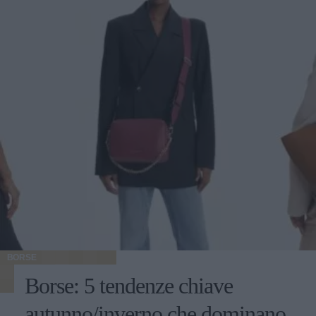
BORSE
Borse: 5 tendenze chiave
autunno/inverno che dominano