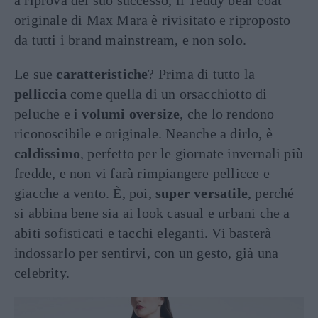
a riprova del suo successo, il Teddy bear coat
originale di Max Mara è rivisitato e riproposto
da tutti i brand mainstream, e non solo.
Le sue
caratteristiche
? Prima di tutto la
pelliccia
come quella di un orsacchiotto di
peluche e i
volumi oversize
, che lo rendono
riconoscibile e originale. Neanche a dirlo, è
caldissimo
, perfetto per le giornate invernali più
fredde, e non vi farà rimpiangere pellicce e
giacche a vento. È, poi,
super versatile
, perché
si abbina bene sia ai look casual e urbani che a
abiti sofisticati e tacchi eleganti. Vi basterà
indossarlo per sentirvi, con un gesto, già una
celebrity.