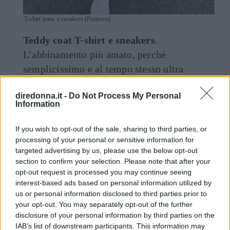
T-shirt jeans e sneakers (Pinterest)
Teddy coat T-shirt e sneakers
.
L’abbinamento più amato, perché
semplicissimo e al tempo stesso ultra
fashion, specialmente con jeans di tendenza
diredonna.it -
Do Not Process My Personal
come i
Mom Jeans
.
Information
If you wish to opt-out of the sale, sharing to third parties, or
processing of your personal or sensitive information for
targeted advertising by us, please use the below opt-out
section to confirm your selection. Please note that after your
opt-out request is processed you may continue seeing
interest-based ads based on personal information utilized by
us or personal information disclosed to third parties prior to
your opt-out. You may separately opt-out of the further
disclosure of your personal information by third parties on the
IAB’s list of downstream participants. This information may