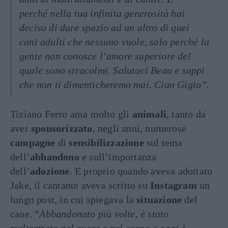
perché nella tua infinita generosità hai
deciso di dare spazio ad un altro di quei
cani adulti che nessuno vuole, solo perché la
gente non conosce l’amore superiore del
quale sono stracolmi. Salutaci Beau e sappi
che non ti dimenticheremo mai. Ciao Gigio”.
Tiziano Ferro ama molto gli
animali
, tanto da
aver
sponsorizzato
, negli anni, numerose
campagne
di
sensibilizzazione
sul tema
dell’
abbandono
e sull’importanza
dell’
adozione
. E proprio quando aveva adottato
Jake, il cantante aveva scritto su
Instagram
un
lungo post, in cui spiegava la
situazione
del
cane. “
Abbandonato più volte, è stato
maltrattato nel cuore e nel corpo e oggi è