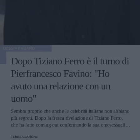
GOSSIP ITALIANO
Dopo Tiziano Ferro è il turno di
Pierfrancesco Favino: "Ho
avuto una relazione con un
uomo"
Sembra proprio che anche le celebrità italiane non abbiano
più segreti. Dopo la fresca rivelazione di Tiziano Ferro,
che ha fatto coming out confermando la sua omosessualità,
anche Pierfrancesco Favino ha svelato alcuni particolari
TERESA BARONE
delle sue prime esperienze sessuali, affermando di aver