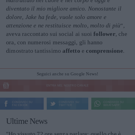
diventato il mio migliore amico. Nonostante il
dolore, Jake ha fede, vuole solo amore e
attenzione e ne restituisce molto, molto di più
“,
aveva raccontato sui social ai suoi
follower
, che
ora, con numerosi messaggi, gli hanno
dimostrato tantissimo
affetto
e
comprensione
.
Seguici anche su Google News!
ENTRA NEL NOSTRO CANALE
CONDIVIDI SU
CONDIVIDI SU
CONDIVIDI SU
FACEBOOK
TWITTER
WHATSAPP
Ultime News
"Ho vissuto 72 ore senza parlare: quello che è