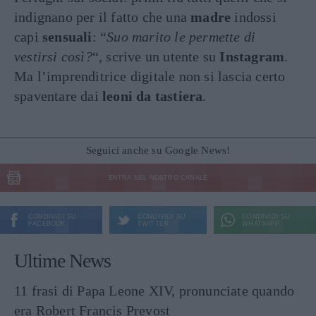
indignano per il fatto che una
madre
indossi
capi
sensuali
: “
Suo marito le permette di
vestirsi così?
“, scrive un utente su
Instagram
.
Ma l’imprenditrice digitale non si lascia certo
spaventare dai
leoni da tastiera
.
Seguici anche su Google News!
ENTRA NEL NOSTRO CANALE
CONDIVIDI SU
CONDIVIDI SU
CONDIVIDI SU
FACEBOOK
TWITTER
WHATSAPP
Ultime News
11 frasi di Papa Leone XIV, pronunciate quando
era Robert Francis Prevost