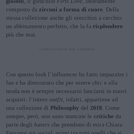
gioielli
, il girocollo
Firts Love
, interamente
composto da
zirconi a forma di cuore
. Della
stessa collezione anche gli orecchini a cerchio:
un abbinamento perfetto, che la fa
risplendere
più che mai.
Continua a leggere dopo la pubblicità
Con questo look l’influencer ha fatto impazzire i
fan e ha dimostrato che per essere
chic
e alla
moda non è sempre necessario lanciarsi in nuovi
acquisti: l’intero
outfit
, infatti, appartiene ad
una collezione di
Philosophy
del
2018
. Come
sempre, però, non sono mancate le
critiche
da
parte degli
haters
che prendono di mira Chiara
Ferragni sui social: primi tra tutti quelli che si