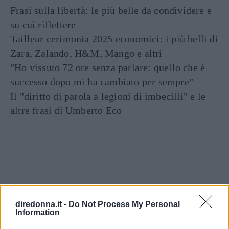
Frasi sulla libertà: le più belle da condividere e
su cui riflettere
Tailleur cerimonia 2025 economici: i più belli di
Zara, Zalando, H&M, Mango e altri
"Ho vissuto 72 ore senza parlare: quello che è
successo dopo mi ha cambiato per sempre"
Il "diritto di parola a legioni di imbecilli" e le
altre frasi di Umberto Eco
diredonna.it -
Do Not Process My Personal
Information
Articoli
a tema