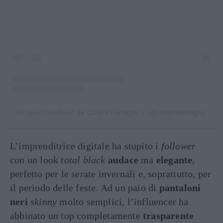
Un post condiviso da Chiara Ferragni ✨ (@chiaraferragni)
L’imprenditrice digitale ha stupito i
follower
con un look
total black
audace
ma
elegante
,
perfetto per le serate invernali e, soprattutto, per
il periodo delle feste. Ad un paio di
pantaloni
neri
skinny
molto semplici, l’influencer ha
abbinato un top completamente
trasparente