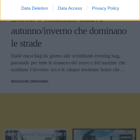
BORSE
Data Deletion
Data Access
Privacy Policy
Borse: 5 tendenze chiave
autunno/inverno che dominano
le strade
Dalle maxi bag da giorno alle scintillanti evening bag,
passando per tutte le nuances del rosso e del marrine che
scaldano l’inverno: ecco le cinque tendenze borse che
stanno già riscrivendo lo street style della stagione.
REDAZIONE DIREDONNA