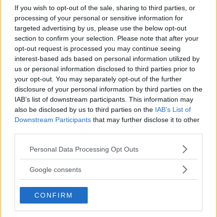
If you wish to opt-out of the sale, sharing to third parties, or
processing of your personal or sensitive information for
targeted advertising by us, please use the below opt-out
section to confirm your selection. Please note that after your
opt-out request is processed you may continue seeing
interest-based ads based on personal information utilized by
us or personal information disclosed to third parties prior to
your opt-out. You may separately opt-out of the further
disclosure of your personal information by third parties on the
IAB’s list of downstream participants. This information may
also be disclosed by us to third parties on the
IAB’s List of
Downstream Participants
that may further disclose it to other
third parties.
Please note that this website/app uses one or more Google
Personal Data Processing Opt Outs
services and may gather and store information including but
not limited to your visit or usage behaviour. You may click to
Google consents
grant or deny consent to Google and its third-party tags to
use your data for below specified purposes in below Google
CONFIRM
consent section.