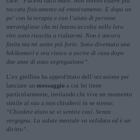
care: “
Faceva tutto male. Non volevo essere più
toccata fisicamente ed emotivamente. E dopo un
po’ con la terapia e con l’aiuto di persone
meravigliose che mi hanno accolta nelle loro
vite sono riuscita a rialzarmi. Non è ancora
finita ma mi sento più forte. Sono diventata una
hikikomori e ora riesco a uscire di casa dopo
due anni di auto segregazione”.
L’ex gieffina ha approfittato dell’occasione per
lanciare un
messaggio
a cui lei tiene
particolarmente, invitando chi vive un momento
simile al suo a non chiudersi in se stesso:
“Chiedete aiuto se vi sentite così. Senza
vergogna. La salute mentale va validata ed è un
diritto”.