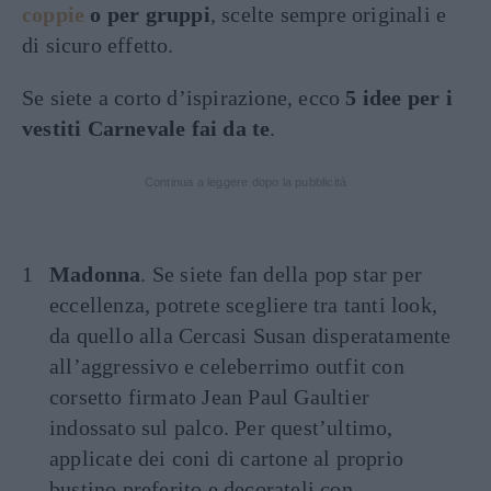
coppie
o per gruppi
, scelte sempre originali e
di sicuro effetto.
Se siete a corto d’ispirazione, ecco
5 idee per i
vestiti Carnevale fai da te
.
Continua a leggere dopo la pubblicità
Madonna
. Se siete fan della pop star per
eccellenza, potrete scegliere tra tanti look,
da quello alla Cercasi Susan disperatamente
all’aggressivo e celeberrimo outfit con
corsetto firmato Jean Paul Gaultier
indossato sul palco. Per quest’ultimo,
applicate dei coni di cartone al proprio
bustino preferito e decorateli con