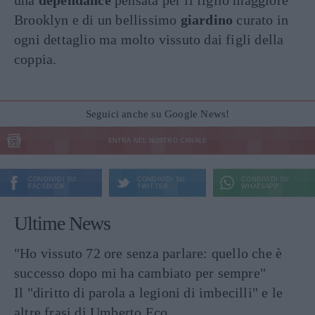
una
dependance
pensata per il figlio maggiore
Brooklyn e di un bellissimo
giardino
curato in
ogni dettaglio ma molto vissuto dai figli della
coppia.
Seguici anche su Google News!
ENTRA NEL NOSTRO CANALE
CONDIVIDI SU
CONDIVIDI SU
CONDIVIDI SU
FACEBOOK
TWITTER
WHATSAPP
Ultime News
"Ho vissuto 72 ore senza parlare: quello che è
successo dopo mi ha cambiato per sempre"
Il "diritto di parola a legioni di imbecilli" e le
altre frasi di Umberto Eco