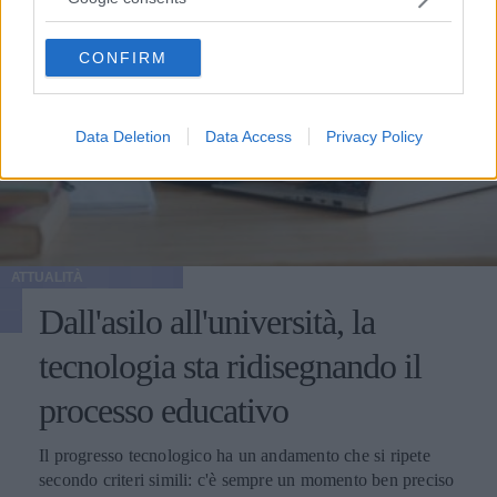
grant or deny consent to Google and its third-party tags to
use your data for below specified purposes in below Google
CONFIRM
consent section.
Data Deletion
Data Access
Privacy Policy
ATTUALITÀ
Dall'asilo all'università, la
tecnologia sta ridisegnando il
processo educativo
Il progresso tecnologico ha un andamento che si ripete
secondo criteri simili: c'è sempre un momento ben preciso