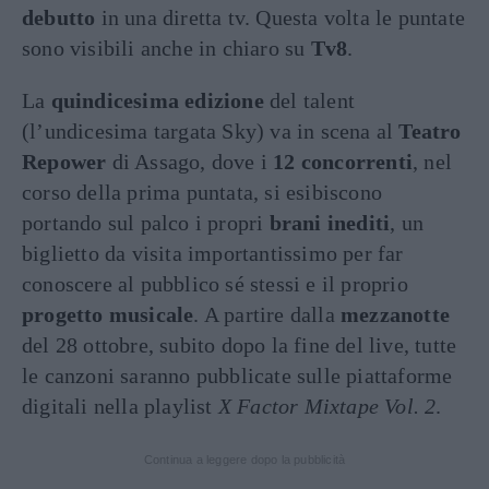
debutto
in una diretta tv. Questa volta le puntate
sono visibili anche in chiaro su
Tv8
.
La
quindicesima edizione
del talent
(l’undicesima targata Sky) va in scena al
Teatro
Repower
di Assago, dove i
12 concorrenti
, nel
corso della prima puntata, si esibiscono
portando sul palco i propri
brani inediti
, un
biglietto da visita importantissimo per far
conoscere al pubblico sé stessi e il proprio
progetto musicale
. A partire dalla
mezzanotte
del 28 ottobre, subito dopo la fine del live, tutte
le canzoni saranno pubblicate sulle piattaforme
digitali nella playlist
X Factor Mixtape Vol. 2
.
Continua a leggere dopo la pubblicità