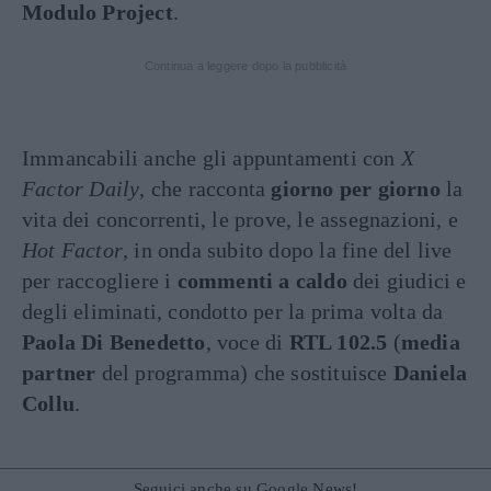
Modulo Project
.
Continua a leggere dopo la pubblicità
Immancabili anche gli appuntamenti con
X
Factor Daily
, che racconta
giorno per giorno
la
vita dei concorrenti, le prove, le assegnazioni, e
Hot Factor
, in onda subito dopo la fine del live
per raccogliere i
commenti a caldo
dei giudici e
degli eliminati, condotto per la prima volta da
Paola Di Benedetto
, voce di
RTL 102.5
(
media
partner
del programma) che sostituisce
Daniela
Collu
.
Seguici anche su Google News!