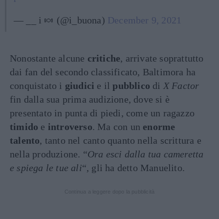
— __ i 🍬 (@i_buona)
December 9, 2021
Nonostante alcune
critiche
, arrivate soprattutto
dai fan del secondo classificato, Baltimora ha
conquistato i
giudici
e il
pubblico
di
X Factor
fin dalla sua prima audizione, dove si è
presentato in punta di piedi, come un ragazzo
timido
e
introverso
. Ma con un
enorme
talento
, tanto nel canto quanto nella scrittura e
nella produzione. “
Ora esci dalla tua cameretta
e spiega le tue ali
“, gli ha detto Manuelito.
Continua a leggere dopo la pubblicità