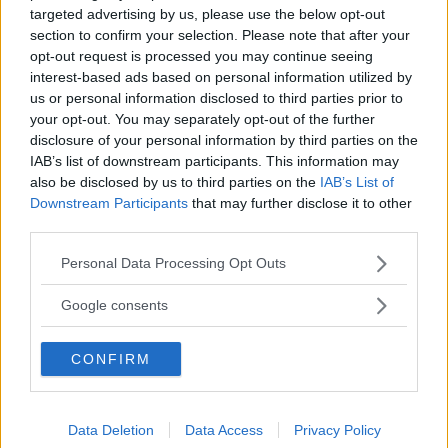
targeted advertising by us, please use the below opt-out
Il "diritto di parola a legioni di imbecilli" e le
section to confirm your selection. Please note that after your
altre frasi di Umberto Eco
opt-out request is processed you may continue seeing
interest-based ads based on personal information utilized by
Le più belle frasi e aforismi di Khalil Gibran su
us or personal information disclosed to third parties prior to
amore, vita e libertà
your opt-out. You may separately opt-out of the further
Mantra per la primavera: le migliori frasi da
disclosure of your personal information by third parties on the
IAB’s list of downstream participants. This information may
ripetere per la fioritura personale
also be disclosed by us to third parties on the
IAB’s List of
Downstream Participants
that may further disclose it to other
third parties.
Please note that this website/app uses one or more Google
Personal Data Processing Opt Outs
services and may gather and store information including but
not limited to your visit or usage behaviour. You may click to
Google consents
grant or deny consent to Google and its third-party tags to
use your data for below specified purposes in below Google
CONFIRM
consent section.
Articoli
a tema
Data Deletion
Data Access
Privacy Policy