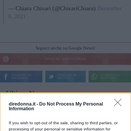
— Chiara Chisari (@ChisariChiara)
December
9, 2021
Seguici anche su Google News!
ENTRA NEL NOSTRO CANALE
CONDIVIDI SU
CONDIVIDI SU
CONDIVIDI SU
FACEBOOK
TWITTER
WHATSAPP
Ultime News
diredonna.it -
Do Not Process My Personal
Tailleur cerimonia 2025 economici: i più belli di
Information
Zara, Zalando, H&M, Mango e altri
"Ho vissuto 72 ore senza parlare: quello che è
If you wish to opt-out of the sale, sharing to third parties, or
processing of your personal or sensitive information for
successo dopo mi ha cambiato per sempre"