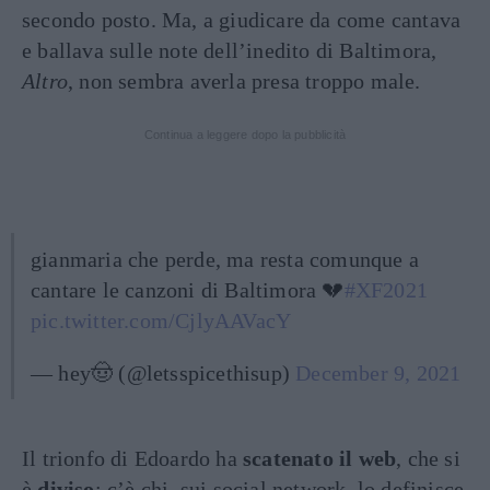
secondo posto. Ma, a giudicare da come cantava
e ballava sulle note dell’inedito di Baltimora,
Altro
, non sembra averla presa troppo male.
Continua a leggere dopo la pubblicità
gianmaria che perde, ma resta comunque a
cantare le canzoni di Baltimora 💔
#XF2021
pic.twitter.com/CjlyAAVacY
— hey🤠 (@letsspicethisup)
December 9, 2021
Il trionfo di Edoardo ha
scatenato il web
, che si
è
diviso
: c’è chi, sui social network, lo definisce