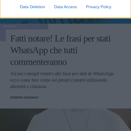
Data Deletion
Data Access
Privacy Policy
GOSSIP
Fatti notare! Le frasi per stati
WhatsApp che tutti
commenteranno
Alcuni consigli relativi alle frasi per stati di WhatsApp:
ecco come fare colpo sui propri contatti utilizzando
aforismi e citazioni.
PERDITA DURANGO