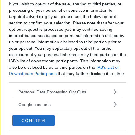
belle frasi delle loro canzoni: quali sono le vostre?
If you wish to opt-out of the sale, sharing to third parties, or
processing of your personal or sensitive information for
PERDITA DURANGO
targeted advertising by us, please use the below opt-out
section to confirm your selection. Please note that after your
opt-out request is processed you may continue seeing
interest-based ads based on personal information utilized by
us or personal information disclosed to third parties prior to
your opt-out. You may separately opt-out of the further
disclosure of your personal information by third parties on the
IAB’s list of downstream participants. This information may
also be disclosed by us to third parties on the
IAB’s List of
Downstream Participants
that may further disclose it to other
third parties.
Please note that this website/app uses one or more Google
Personal Data Processing Opt Outs
services and may gather and store information including but
not limited to your visit or usage behaviour. You may click to
Google consents
grant or deny consent to Google and its third-party tags to
use your data for below specified purposes in below Google
CONFIRM
consent section.