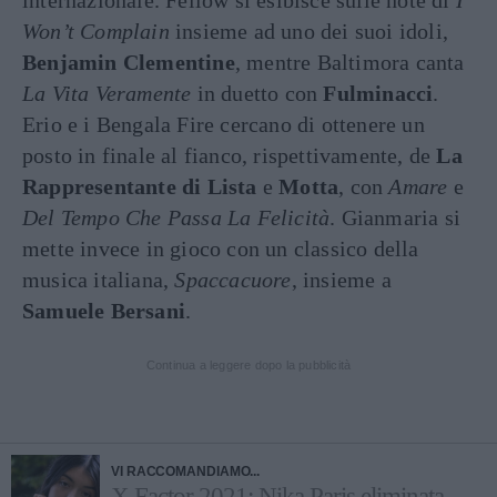
internazionale. Fellow si esibisce sulle note di
I
Won’t Complain
insieme ad uno dei suoi idoli,
Benjamin Clementine
, mentre Baltimora canta
La Vita Veramente
in duetto con
Fulminacci
.
Erio e i Bengala Fire cercano di ottenere un
posto in finale al fianco, rispettivamente, de
La
Rappresentante di Lista
e
Motta
, con
Amare
e
Del Tempo Che Passa La Felicità
. Gianmaria si
mette invece in gioco con un classico della
musica italiana,
Spaccacuore
, insieme a
Samuele Bersani
.
Continua a leggere dopo la pubblicità
VI RACCOMANDIAMO...
X Factor 2021: Nika Paris eliminata,