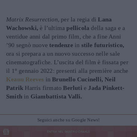
Matrix Resurrection,
per la regia di
Lana
Wachowski,
è l’ultima
pellicola
della saga e a
ventidue anni dal primo film, che a fine Anni
’90 segnò nuove
tendenze
in
stile futuristico,
ora si prepara a un nuovo successo nelle sale
cinematografiche. L’uscita del film è fissata per
il 1° gennaio 2022: presenti alla première anche
Keanu Reeves
in
Brunello Cucinelli, Neil
Patrik
Harris firmato
Berluti
e
Jada Pinkett-
Smith
in
Giambattista Valli.
Seguici anche su Google News!
ENTRA NEL NOSTRO CANALE