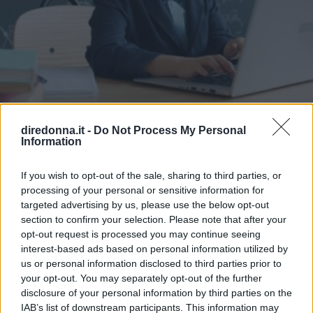
diredonna.it -
Do Not Process My Personal
ATTUALITÀ
Information
Dall'asilo all'università, la
If you wish to opt-out of the sale, sharing to third parties, or
tecnologia sta ridisegnando il
processing of your personal or sensitive information for
targeted advertising by us, please use the below opt-out
processo educativo
section to confirm your selection. Please note that after your
opt-out request is processed you may continue seeing
interest-based ads based on personal information utilized by
Il progresso tecnologico ha un andamento che si ripete
us or personal information disclosed to third parties prior to
secondo criteri simili: c'è sempre un momento ben preciso
your opt-out. You may separately opt-out of the further
in cui un'innovazione smette di essere soltanto una
disclosure of your personal information by third parties on the
tendenza e diventa un pilastro della società.
IAB’s list of downstream participants. This information may
REDAZIONE DIREDONNA