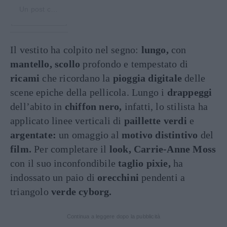
Un post condiviso da Oscar de la Renta (@oscardelarenta)
Il vestito ha colpito nel segno:
lungo,
con
mantello, scollo
profondo e tempestato di
ricami
che ricordano la
pioggia digitale
delle
scene epiche della pellicola. Lungo i
drappeggi
dell’abito in
chiffon nero,
infatti, lo stilista ha
applicato linee verticali di
paillette verdi
e
argentate:
un omaggio al
motivo distintivo
del
film.
Per completare il
look, Carrie-Anne Moss
con il suo inconfondibile
taglio pixie,
ha
indossato un paio di
orecchini
pendenti a
triangolo
verde cyborg.
Continua a leggere dopo la pubblicità