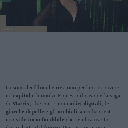
MODA
Ci sono dei
film
che riescono perfino a scrivere
un
capitolo
di
moda.
È questo il caso della saga
di
Matrix,
che con i suoi
codici digitali,
le
giacche
di
pelle
e gli
occhiali
scuri ha creato
uno
stile inconfondibile
che sembra uscito
dritto dritto dal
futuro.
Per restare in tema,