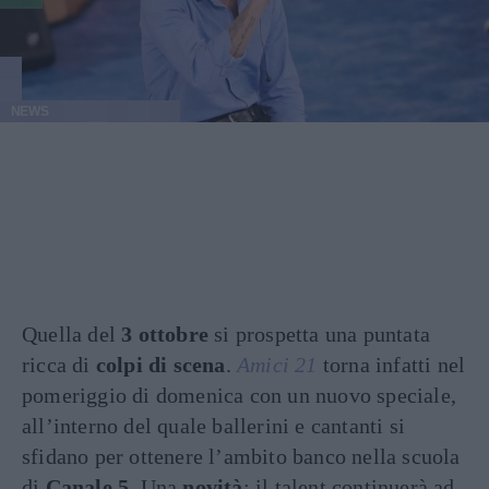
NEWS
Quella del
3 ottobre
si prospetta una puntata
ricca di
colpi di scena
.
Amici 21
torna infatti nel
pomeriggio di domenica con un nuovo speciale,
all’interno del quale ballerini e cantanti si
sfidano per ottenere l’ambito banco nella scuola
di
Canale 5
. Una
novità
: il talent continuerà ad