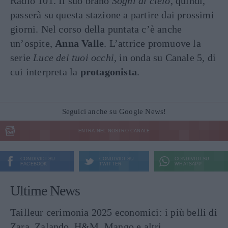
Radio 101. Il suo brano
Sogni al cielo
, quindi,
passerà su questa stazione a partire dai prossimi
giorni. Nel corso della puntata c’è anche
un’ospite,
Anna Valle
. L’attrice promuove la
serie
Luce dei tuoi occhi
, in onda su Canale 5, di
cui interpreta la
protagonista
.
Seguici anche su Google News!
ENTRA NEL NOSTRO CANALE
CONDIVIDI SU
CONDIVIDI SU
CONDIVIDI SU
FACEBOOK
TWITTER
WHATSAPP
Ultime News
Tailleur cerimonia 2025 economici: i più belli di
Zara, Zalando, H&M, Mango e altri