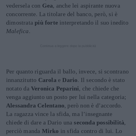
vedersela con
Gea
, anche lei aspirante nuova
concorrente. La titolare del banco, però, si è
dimostrata
più forte
interpretando il suo inedito
Malefica
.
Continua a leggere dopo la pubblicità
Per quanto riguarda il ballo, invece, si scontrano
innanzitutto
Carola
e
Dario
. Il secondo è stato
notato da
Veronica Peparini
, che chiede che
venga aggiunto un posto per lui nella categoria;
Alessandra Celentano
, però non è d’accordo.
La ragazza vince la sfida, ma l’insegnante
chiede di dare a Dario una
seconda possibilità
,
perciò manda
Mirko
in sfida contro di lui. Lo