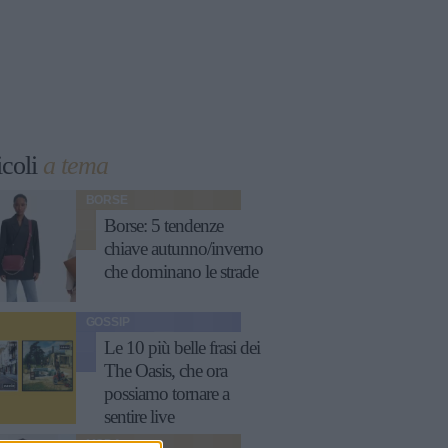
icoli
a tema
BORSE
Borse: 5 tendenze
chiave autunno/inverno
che dominano le strade
GOSSIP
Le 10 più belle frasi dei
The Oasis, che ora
possiamo tornare a
sentire live
MODA