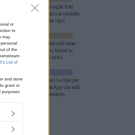
Reggiseni taglie forti:
guida pratica al modello
perfetto per ogni
sonal or
décolleté
ection to
SCARPE
ou may
Nike: i saldi dell’estate
 personal
out of the
2025 sono iniziati (e
 downstream
fanno sul serio)
B’s List of
GOSSIP
er and store
Fatti notare! Le frasi per
to grant or
stati WhatsApp che tutti
ed purposes
commenteranno