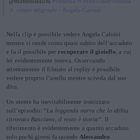
@matteostellini
#venezia79
#festivaldivenezia
♬ suono originale - Angela Caloisi
Nella clip è possibile vedere Angela Caloisi
mentre si rende conto quasi subito dell’accaduto
e fa il possibile per
recuperare il gioiello
, a cui
lei evidentemente teneva. Osservando
attentamente il filmato al replay è possibile
vedere proprio l’anello mentre scivola dal suo
dito.
Un utente ha inevitabilmente ironizzato
sull’episodio: “
La leggenda narra che lo abbia
ritrovato Basciano, il resto è storia”.
Il
riferimento è evidentemente a quanto accaduto
solo pochi giorni fa quando
Alessandro