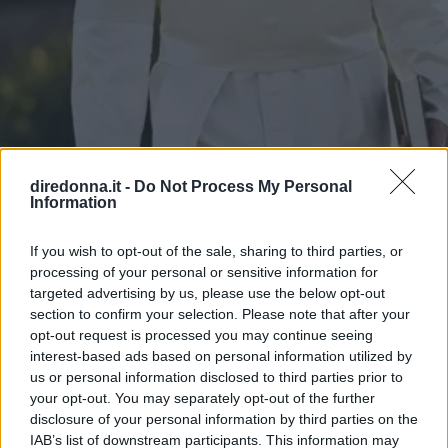
diredonna.it -
Do Not Process My Personal
Information
ATTUALITÀ
If you wish to opt-out of the sale, sharing to third parties, or
11 frasi di Papa Leone XIV,
processing of your personal or sensitive information for
targeted advertising by us, please use the below opt-out
pronunciate quando era Robert
section to confirm your selection. Please note that after your
opt-out request is processed you may continue seeing
Francis Prevost
interest-based ads based on personal information utilized by
us or personal information disclosed to third parties prior to
Chi è e cosa ha detto in passato Robert Francis Prevost,
your opt-out. You may separately opt-out of the further
ovvero il nuovo Papa Leone XIV che succede a Papa
disclosure of your personal information by third parties on the
Francesco I: le citazioni su migranti, ambiente, diritti e
IAB’s list of downstream participants. This information may