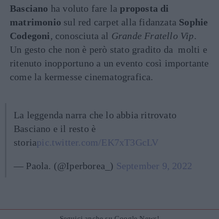
Basciano
ha voluto fare la
proposta di
matrimonio
sul red carpet alla fidanzata
Sophie
Codegoni
, conosciuta al
Grande Fratello Vip
.
Un gesto che non è però stato gradito da molti e
ritenuto inopportuno a un evento così importante
come la kermesse cinematografica.
La leggenda narra che lo abbia ritrovato
Basciano e il resto è
storia
pic.twitter.com/EK7xT3GcLV
— Paola. (@Iperborea_)
September 9, 2022
Seguici anche su Google News!