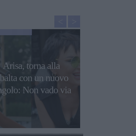
NEWS
Arisa, torna alla
Arisa "chiud
ibalta con un nuovo
uomini: "Or
ngolo: Non vado via
un figlio 