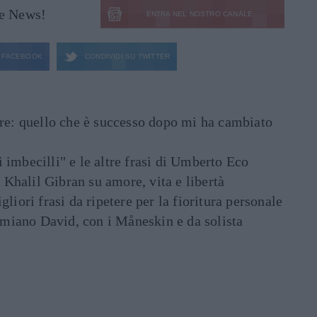
le News!
ENTRA NEL NOSTRO CANALE
FACEBOOK
CONDIVIDI SU
TWITTER
are: quello che è successo dopo mi ha cambiato
di imbecilli" e le altre frasi di Umberto Eco
i Khalil Gibran su amore, vita e libertà
liori frasi da ripetere per la fioritura personale
Damiano David, con i Måneskin e da solista