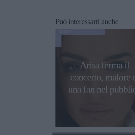
Può interessarti anche
GOSSIP
Malika Ayane
Arisa ferma il
nremo per
concerto, malore 
 l'inno delle
una fan nel pubbli
i di Cortina