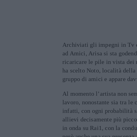
Archiviati gli impegni in Tv 
ad Amici, Arisa si sta godend
ricaricare le pile in vista de
ha scelto Noto, località della
gruppo di amici e appare davv
Al momento l’artista non sem
lavoro, nonostante sia tra le 
infatti, con ogni probabilità 
allievi decisamente più picco
in onda su Rai1, con la condu
però anche una sua presenza 