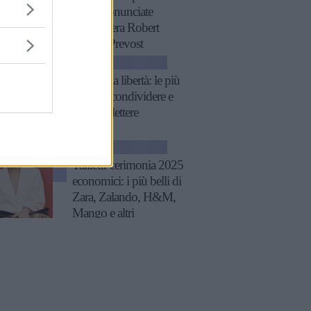
XIV, pronunciate
quando era Robert
Francis Prevost
ATTUALITÀ
Frasi sulla libertà: le più
belle da condividere e
su cui riflettere
GOSSIP
Tailleur cerimonia 2025
economici: i più belli di
Zara, Zalando, H&M,
Mango e altri