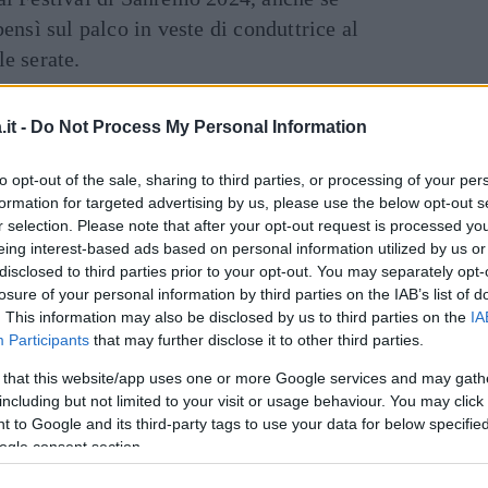
ensì sul palco in veste di conduttrice al
e serate.
inua a leggere dopo la pubblicità
it -
Do Not Process My Personal Information
Art
to opt-out of the sale, sharing to third parties, or processing of your per
formation for targeted advertising by us, please use the below opt-out s
r selection. Please note that after your opt-out request is processed y
n messaggio alla comunità LGBTQ+
eing interest-based ads based on personal information utilized by us or
: "La diversità è ricchezza"
disclosed to third parties prior to your opt-out. You may separately opt-
losure of your personal information by third parties on the IAB’s list of
. This information may also be disclosed by us to third parties on the
IA
 all’anagrafe di Arisa, non ha esitato a
Participants
that may further disclose it to other third parties.
idente di come abbia iniziato a stare meglio
 that this website/app uses one or more Google services and may gath
n timore dei giudizi di chi la segue sui
including but not limited to your visit or usage behaviour. You may click 
 to Google and its third-party tags to use your data for below specifi
n aveva sempre avuto in passato.
ogle consent section.
osa, colore tipico di questo periodo dopo