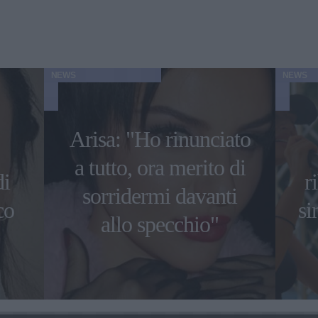
NEWS
NEWS
Arisa: "Ho rinunciato
a tutto, ora merito di
di
r
sorridermi davanti
co
si
allo specchio"