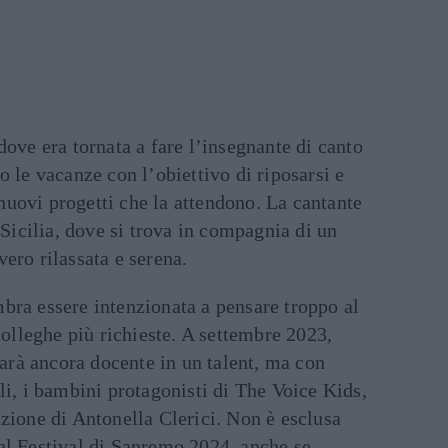
dove era tornata a fare l’insegnante di canto
o le vacanze con l’obiettivo di riposarsi e
i nuovi progetti che la attendono. La cantante
 Sicilia, dove si trova in compagnia di un
ero rilassata e serena.
bra essere intenzionata a pensare troppo al
colleghe più richieste. A settembre 2023,
sarà ancora docente in un talent, ma con
li, i bambini protagonisti di The Voice Kids,
zione di Antonella Clerici. Non è esclusa
al Festival di Sanremo 2024, anche se