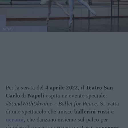
NEWS
Per la serata del
4 aprile 2022
, il
Teatro San
Carlo
di
Napoli
ospita un evento speciale:
#StandWithUkraine – Ballet for Peace
. Si tratta
di uno spettacolo che unisce
ballerini russi e
ucraini
, che danzano insieme sul palco per
chiedere la pace tra i rispettivi Paesi, in
guerra