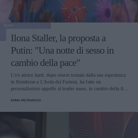
NEWS
Ilona Staller, la proposta a
Putin: "Una notte di sesso in
cambio della pace"
L’ex attrice hard, dopo essere tornata dalla sua esperienza
in Honduras a L'Isola dei Famosi, ha fatto un
personalissimo appello al leader russo, in cambio della fine
della guerra. Il post accorato è stato pubblicato su
EMMA PIETRAROSA
Instagram e a corredo della caption, una serie di hashtag
che suggeriscono la libertà di espressione, e un mondo
migliore fatto di amore tra popoli.