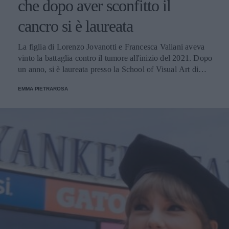
che dopo aver sconfitto il
cancro si è laureata
La figlia di Lorenzo Jovanotti e Francesca Valiani aveva
vinto la battaglia contro il tumore all'inizio del 2021. Dopo
un anno, si è laureata presso la School of Visual Art di
New York: il suo sogno è quello di diventare una
EMMA PIETRAROSA
disegnatrice di fumetti