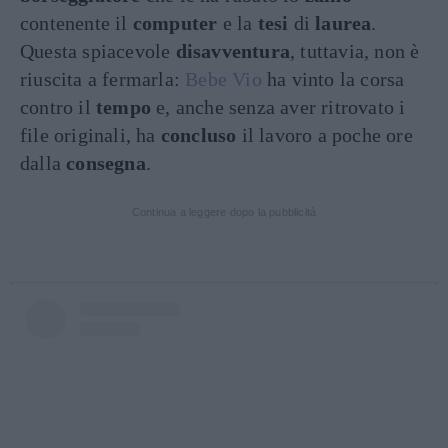
contenente il
computer
e la
tesi
di
laurea
.
Questa spiacevole
disavventura
, tuttavia, non è
riuscita a fermarla:
Bebe Vio
ha vinto la corsa
contro il
tempo
e, anche senza aver ritrovato i
file originali, ha
concluso
il lavoro a poche ore
dalla
consegna
.
Continua a leggere dopo la pubblicità