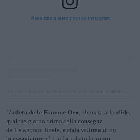
Visualizza questo post su Instagram
Un post condiviso da Beatrice Maria Vio Grandis (@bebe_vio)
L’
atleta
delle
Fiamme Oro
, abituata alle
sfide
,
qualche giorno prima della
consegna
dell’elaborato finale, è stata
vittima
di un
borseggiatore
che le ha rubato lo
zaino