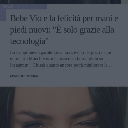
NEWS
Bebe Vio e la felicità per mani e
piedi nuovi: "È solo grazie alla
tecnologia"
La campionessa paralimpica ha ricevuto da poco i suoi
nuovi arti hi-tech e non ha nascosto la sua gioia su
Instagram: "Chissà quanto ancora potrà migliorare la
nostra vita in futuro!". Nel video pubblicato nel post ha
EMMA PIETRAROSA
anche mostrato i movimenti che è possibile fare, durante il
collaudo con le nuove protesi.