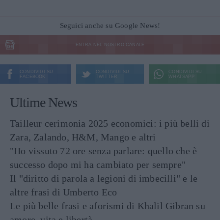
Seguici anche su Google News!
ENTRA NEL NOSTRO CANALE
CONDIVIDI SU
CONDIVIDI SU
CONDIVIDI SU
FACEBOOK
TWITTER
WHATSAPP
Ultime News
Tailleur cerimonia 2025 economici: i più belli di
Zara, Zalando, H&M, Mango e altri
"Ho vissuto 72 ore senza parlare: quello che è
successo dopo mi ha cambiato per sempre"
Il "diritto di parola a legioni di imbecilli" e le
altre frasi di Umberto Eco
Le più belle frasi e aforismi di Khalil Gibran su
amore, vita e libertà