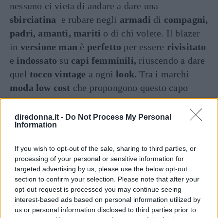
nessuno ci vieta di andare a dare una
sbirciatina
e rubare negli
armadi
di
compagni,
padri, amanti, mariti
o di chi volete. Il blazer
in
versione man
è
perfetto
per essere
rivisitato
e
indossato
su
capi femminili,
riuscendo a dare
quel
tocco vintage
a ogni
look.
Tra i marchi
moda low cost
che propongono questo capo
l’azienda
spagnola
Zara
offre valide
alternative,
come un
blazer
color
vinaccia
o in
diredonna.it -
Do Not Process My Personal
Information
pelle
come impongono le
nuove tendenze.
If you wish to opt-out of the sale, sharing to third parties, or
processing of your personal or sensitive information for
Seguici anche su Google News!
targeted advertising by us, please use the below opt-out
section to confirm your selection. Please note that after your
ENTRA NEL NOSTRO CANALE
opt-out request is processed you may continue seeing
interest-based ads based on personal information utilized by
us or personal information disclosed to third parties prior to
CONDIVIDI SU
CONDIVIDI SU
CONDIVIDI SU
FACEBOOK
TWITTER
WHATSAPP