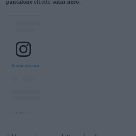
pantalone
effetto
satin nero.
Visualizza questo post su Instagram
Un post condiviso da rudy_zerbi (@rudy_zerbi)