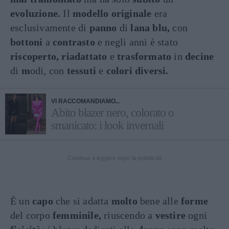
evoluzione.
Il
modello originale
era
esclusivamente di
panno
di
lana blu,
con
bottoni
a
contrasto
e negli anni è stato
riscoperto, riadattato
e
trasformato
in
decine
di
m
odi, con
tessuti
e
colori diversi.
VI RACCOMANDIAMO...
Abito blazer nero, colorato o
smanicato: i look invernali
Continua a leggere dopo la pubblicità
È un
capo
che si adatta
molto
bene alle
forme
del corpo
femminile,
riuscendo a
vestire
ogni