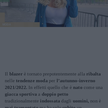
MODA
Il
blazer
è tornato prepotentemente alla
ribalta
nelle
tendenze moda
per
l’autunno-inverno
2021/2022.
In effetti quello che è
nato
come una
giacca sportiva
a
doppio petto
tradizionalmente
indossata
dagli
uomini,
non è
mai tramontato
ma ha solo
subito
un