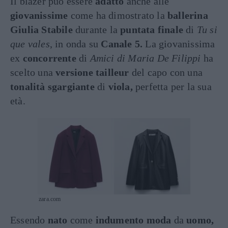
Il blazer può essere
adatto
anche alle
giovanissime
come ha dimostrato la
ballerina
Giulia Stabile
durante la
puntata finale
di
Tu si
que vales
, in onda su
Canale 5.
La giovanissima
ex
concorrente
di
Amici di Maria De Filippi
ha
scelto una
versione tailleur
del capo con una
tonalità sgargiante
di
viola,
perfetta per la sua
età.
zara.com
Essendo
nato
come
indumento moda
da
uomo,