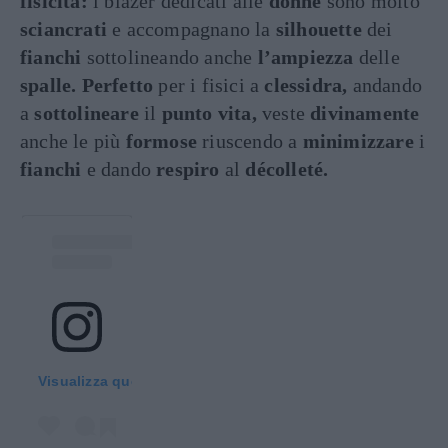
fisicità:
i blazer dedicati alle
donne
sono molto
sciancrati
e accompagnano la
silhouette
dei
fianchi
sottolineando anche
l’ampiezza
delle
spalle. Perfetto
per i fisici a
clessidra,
andando
a
sottolineare
il
punto vita,
veste
divinamente
anche le più
formose
riuscendo a
minimizzare
i
fianchi
e dando
respiro
al
décolleté.
Visualizza questo post su Instagram