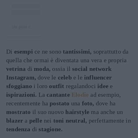
Un post condiviso da Elodie (@elodie)
Di
esempi
ce ne sono
tantissimi,
soprattutto da
quella che ormai è diventata una vera e propria
vetrina
di
moda,
ossia il
social network
Instagram,
dove le
celeb
e le
influencer
sfoggiano
i loro
outfit
regalandoci
idee
e
ispirazioni.
La
cantante
Elodie
ad esempio,
recentemente ha
postato
una
foto,
dove ha
mostrato
il suo nuovo
hairstyle
ma anche un
blazer
a
pelle
nei
toni neutral,
perfettamente in
tendenza
di
stagione.