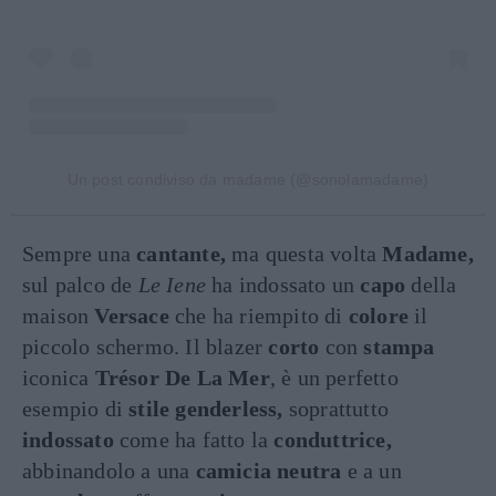
Un post condiviso da madame (@sonolamadame)
Sempre una
cantante,
ma questa volta
Madame,
sul palco de
Le Iene
ha indossato un
capo
della
maison
Versace
che ha riempito di
colore
il
piccolo schermo. Il blazer
corto
con
stampa
iconica
Trésor
De La Mer
, è un perfetto
esempio di
stile genderless,
soprattutto
indossato
come ha fatto la
conduttrice,
abbinandolo a una
camicia neutra
e a un