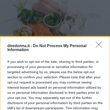
diredonna.it -
Do Not Process My Personal
Information
If you wish to opt-out of the sale, sharing to third parties, or
processing of your personal or sensitive information for
targeted advertising by us, please use the below opt-out
DIETA DIMAGRANTE
section to confirm your selection. Please note that after your
Cena e dieta: cosa mangiare la
opt-out request is processed you may continue seeing
interest-based ads based on personal information utilized by
sera per dimagrire?
us or personal information disclosed to third parties prior to
your opt-out. You may separately opt-out of the further
disclosure of your personal information by third parties on the
Cosa è bene mangiare o evitare a cena quando si è a dieta
IAB’s list of downstream participants. This information may
per dimagrire e mantenersi in forma in modo sano ed