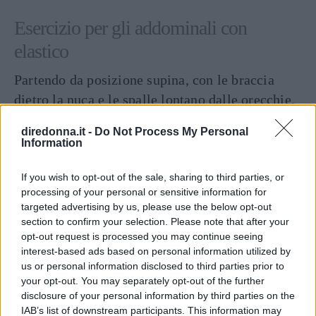
Esercizio per gli addominali con
elastico
Partendo da posizione supina, con le braccia
dietro la nuca e le spalle lontano dalle orecchie,
si posizionano i piedi all’interno dell’
elastico
.
diredonna.it -
Do Not Process My Personal
Da qui, si alternano le gambe, portandole una
Information
alla volta verso il petto, come a simulare una
pedalata in aria
, eseguendo una leggera
If you wish to opt-out of the sale, sharing to third parties, or
processing of your personal or sensitive information for
rotazione con il busto e avvicinando il gomito
targeted advertising by us, please use the below opt-out
opposto alla gamba che si piega: un esercizio
section to confirm your selection. Please note that after your
perfetto per rinforzare gli
addominali obliqui
.
opt-out request is processed you may continue seeing
interest-based ads based on personal information utilized by
us or personal information disclosed to third parties prior to
Esercizio della cintura
your opt-out. You may separately opt-out of the further
disclosure of your personal information by third parties on the
Distese sulla schiena, con il polpaccio della
IAB’s list of downstream participants. This information may