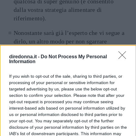
qualcosa di super genuino (e consentito
dalla vostra strategia alimentare di
riferimento).
Nonostante sarà già l’esperto che vi segue a
dirlo, un altro modo per non sgarrare
durante la dieta è quello di
fissarsi dei
diredonna.it -
Do Not Process My Personal
micro obiettivi
da tenere ben visibili sul
Information
calendario o agenda e da spuntare giorno
dopo giorno via via che li si soddisfa. Un
If you wish to opt-out of the sale, sharing to third parties, or
processing of your personal or sensitive information for
modo molto facile e gratificante di
targeted advertising by us, please use the below opt-out
affrontare la dieta, percependone
section to confirm your selection. Please note that after your
concretamente gli avanzamenti senza il
opt-out request is processed you may continue seeing
interest-based ads based on personal information utilized by
rischio di demoralizzarsi.
us or personal information disclosed to third parties prior to
your opt-out. You may separately opt-out of the further
Infine, un altro consiglio per non sgarrare è
disclosure of your personal information by third parties on the
quello di procedere seguendo degli
orari
IAB’s list of downstream participants. This information may