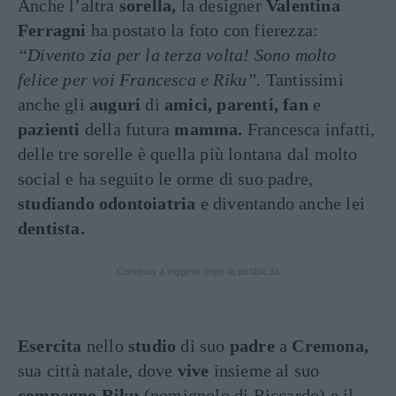
Anche l’altra
sorella,
la designer
Valentina
Ferragni
ha postato la foto con fierezza:
“Divento zia per la terza volta! Sono molto
felice per voi Francesca e Riku”.
Tantissimi
anche gli
auguri
di
amici, parenti, fan
e
pazienti
della futura
mamma.
Francesca infatti,
delle tre sorelle è quella più lontana dal molto
social e ha seguito le orme di suo padre,
studiando odontoiatria
e diventando anche lei
dentista.
Continua a leggere dopo la pubblicità
Esercita
nello
studio
di suo
padre
a
Cremona,
sua città natale, dove
vive
insieme al suo
compagno Riku
(nomignolo di Riccardo) e il