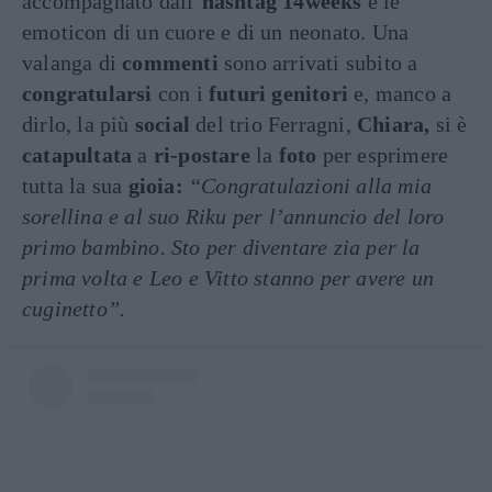
accompagnato dall’
hashtag
14weeks
e le
emoticon di un cuore e di un neonato. Una
valanga di
commenti
sono arrivati subito a
congratularsi
con i
futuri genitori
e, manco a
dirlo, la più
social
del trio Ferragni,
Chiara,
si è
catapultata
a
ri-postare
la
foto
per esprimere
tutta la sua
gioia:
“Congratulazioni alla mia
sorellina e al suo Riku per l’annuncio del loro
primo bambino. Sto per diventare zia per la
prima volta e Leo e Vitto stanno per avere un
cuginetto”.