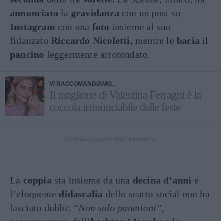
annunciato
la
gravidanza
con un post su
Instagram
con una
foto
insieme al suo
fidanzato
Riccardo Nicoletti,
mentre le
bacia
il
pancino
leggermente arrotondato.
VI RACCOMANDIAMO...
Il maglione di Valentina Ferragni è la
coccola irrinunciabile delle feste
Continua a leggere dopo la pubblicità
La
coppia
sta insieme da una
decina d’anni
e
l’eloquente
didascalia
dello scatto social non ha
lasciato dubbi:
“Non solo panettoni”
,