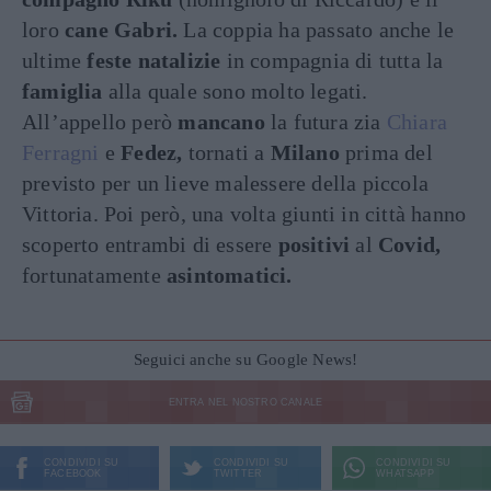
loro
cane Gabri.
La coppia ha passato anche le
ultime
feste natalizie
in compagnia di tutta la
famiglia
alla quale sono molto legati.
All’appello però
mancano
la futura zia
Chiara
Ferragni
e
Fedez,
tornati a
Milano
prima del
previsto per un lieve malessere della piccola
Vittoria. Poi però, una volta giunti in città hanno
scoperto entrambi di essere
positivi
al
Covid,
fortunatamente
asintomatici.
Seguici anche su Google News!
ENTRA NEL NOSTRO CANALE
CONDIVIDI SU
CONDIVIDI SU
CONDIVIDI SU
FACEBOOK
TWITTER
WHATSAPP