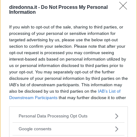
diredonna.it -
Do Not Process My Personal
Information
If you wish to opt-out of the sale, sharing to third parties, or
processing of your personal or sensitive information for
targeted advertising by us, please use the below opt-out
section to confirm your selection. Please note that after your
opt-out request is processed you may continue seeing
interest-based ads based on personal information utilized by
ATTUALITÀ
us or personal information disclosed to third parties prior to
Dall'asilo all'università, la
your opt-out. You may separately opt-out of the further
disclosure of your personal information by third parties on the
tecnologia sta ridisegnando il
IAB’s list of downstream participants. This information may
also be disclosed by us to third parties on the
IAB’s List of
processo educativo
Downstream Participants
that may further disclose it to other
third parties.
Il progresso tecnologico ha un andamento che si ripete
Please note that this website/app uses one or more Google
Personal Data Processing Opt Outs
secondo criteri simili: c'è sempre un momento ben preciso
services and may gather and store information including but
in cui un'innovazione smette di essere soltanto una
not limited to your visit or usage behaviour. You may click to
Google consents
tendenza e diventa un pilastro della società.
grant or deny consent to Google and its third-party tags to
REDAZIONE DIREDONNA