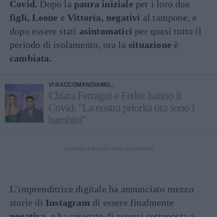
Covid.
Dopo la
paura iniziale
per i loro due
figli, Leone
e
Vittoria, negativi
al tampone, e
dopo essere stati
asintomatici
per quasi tutto il
periodo di isolamento, ora la
situazione
è
cambiata.
VI RACCOMANDIAMO...
Chiara Ferragni e Fedez hanno il
Covid: "La nostra priorità ora sono i
bambini"
Continua a leggere dopo la pubblicità
L’imprenditrice digitale ha annunciato mezzo
storie di
Instagram
di essere finalmente
negativa,
e ha spiegato di essersi sottoposta a